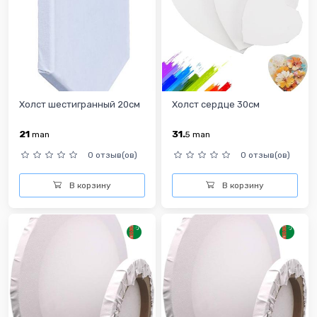
Холст шестигранный 20см
Холст сердце 30см
21
31.
man
5
man
0 отзыв(ов)
0 отзыв(ов)
В корзину
В корзину