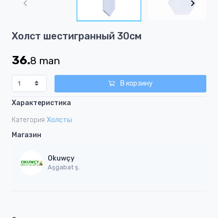
of
2
Item
Холст шестигранный 30см
1
of
36.
8
man
2
В корзину
Характеристика
Категория
Холсты
Магазин
Okuwçy
Aşgabat ş.