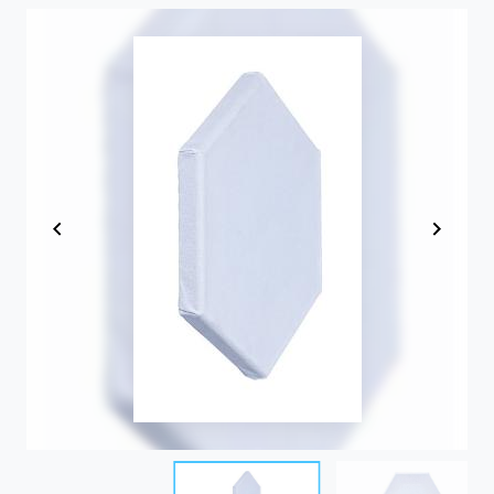
Item
1