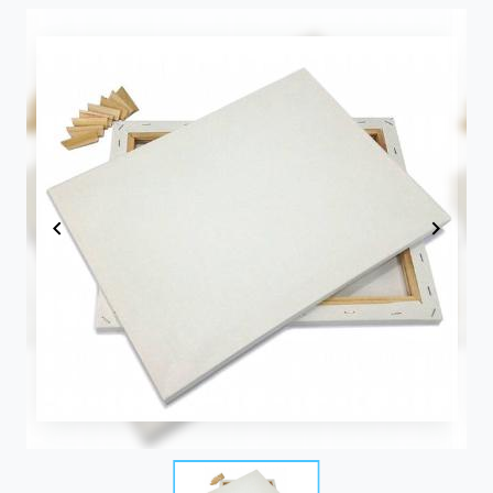
Item
1