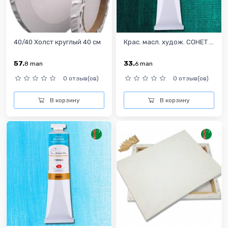
40/40 Холст круглый 40 см
Крас. масл. худож. СОНЕТ ...
57.
33.
8
man
6
man
0 отзыв(ов)
0 отзыв(ов)
В корзину
В корзину