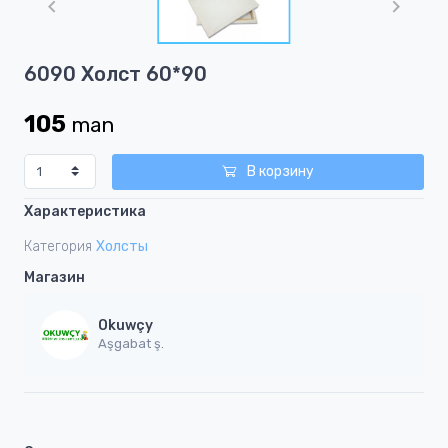
of
1
Item
6090 Холст 60*90
1
of
105
man
1
В корзину
Характеристика
Категория
Холсты
Магазин
Okuwçy
Aşgabat ş.