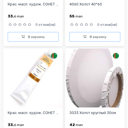
Крас. масл. худож. СОНЕТ ...
4060 Холст 40*60
33.
55
6
man
man
0 отзыв(ов)
0 отзыв(ов)
В корзину
В корзину
Крас. масл. худож. СОНЕТ ...
3033 Холст круглый 30см
33.
42
6
man
man