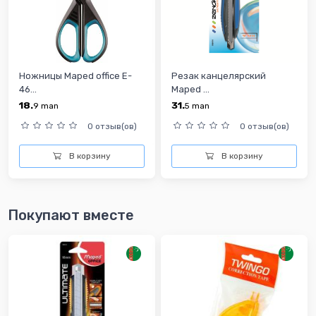
Ножницы Maped office E-
Резак канцелярский
46...
Maped ...
18.
31.
9
man
5
man
0 отзыв(ов)
0 отзыв(ов)
В корзину
В корзину
Покупают вместе