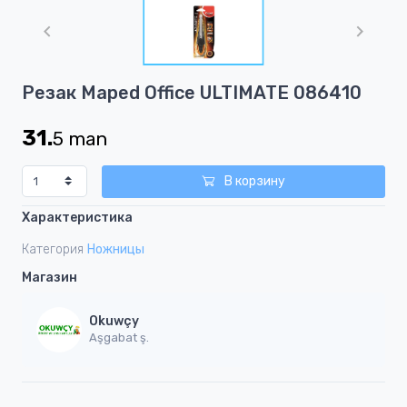
1
of
1
Item
Резак Maped Office ULTIMATE 086410
1
of
31.
5
man
1
В корзину
Характеристика
Категория
Ножницы
Магазин
Okuwçy
Aşgabat ş.