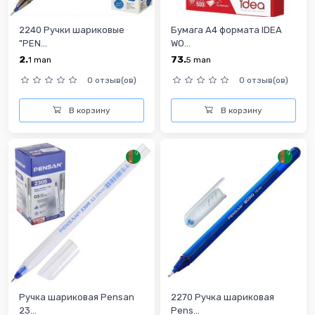
2240 Ручки шариковые
Бумага А4 формата IDEA
"PEN...
WO...
2.
73.
1
man
5
man
0 отзыв(ов)
0 отзыв(ов)
В корзину
В корзину
Ручка шариковая Pensan
2270 Ручка шариковая
23...
Pens...