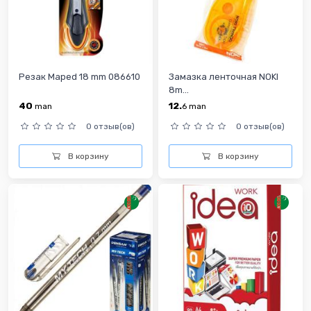
Резак Maped 18 mm 086610
Замазка ленточная NOKI
8m...
40
12.
man
6
man
0 отзыв(ов)
0 отзыв(ов)
В корзину
В корзину