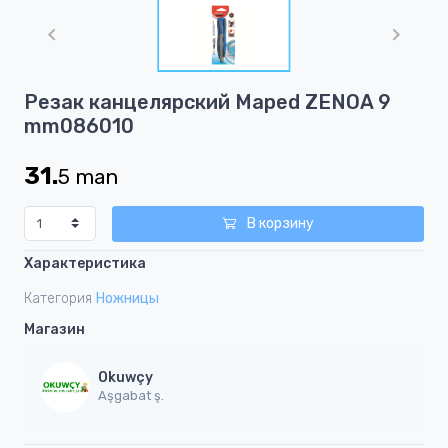
1
of
1
Item
Резак канцелярский Maped ZENOA 9
1
mm086010
of
1
31.
5
man
В корзину
Характеристика
Категория
Ножницы
Магазин
Okuwçy
Aşgabat ş.