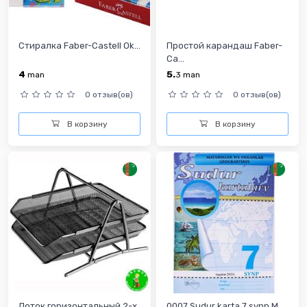
Стиралка Faber-Castell Ok...
Простой карандаш Faber-
Ca...
4
5.
man
3
man
0 отзыв(ов)
0 отзыв(ов)
В корзину
В корзину
Лоток горизонтальный 2-х
0007 Sudur karta 7 synp M...