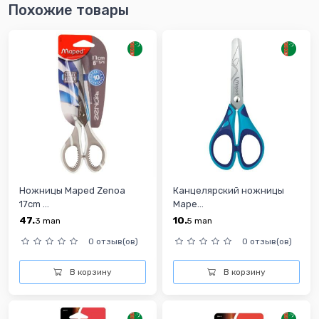
Похожие товары
Ножницы Maped Zenoa
Канцелярский ножницы
17cm ...
Mape...
47.
10.
3
man
5
man
0 отзыв(ов)
0 отзыв(ов)
В корзину
В корзину