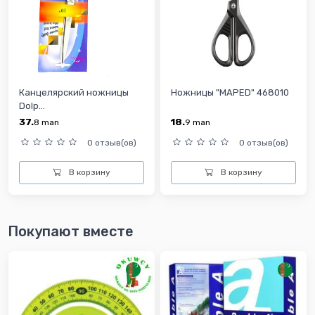
Канцелярский ножницы
Ножницы "MAPED" 468010
Dolp...
37.
18.
8
man
9
man
0 отзыв(ов)
0 отзыв(ов)
В корзину
В корзину
Покупают вместе