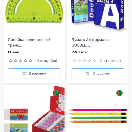
Линейка силиконовый
Бумага А4 формата
транс...
DOUBLE ...
8
76.
man
7
man
0 отзыв(ов)
0 отзыв(ов)
В корзину
В корзину