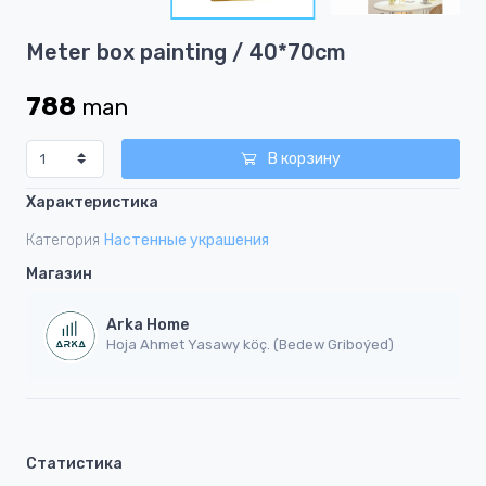
2
Item
Meter box painting / 40*70cm
1
of
788
man
2
В корзину
Характеристика
Категория
Настенные украшения
Магазин
Arka Home
Hoja Ahmet Yasawy köç. (Bedew Griboýed)
Статистика