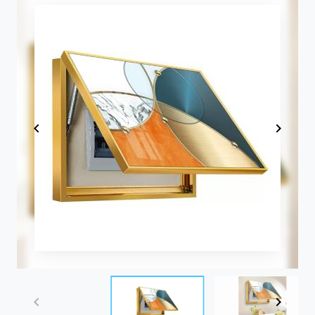
Item
1
of