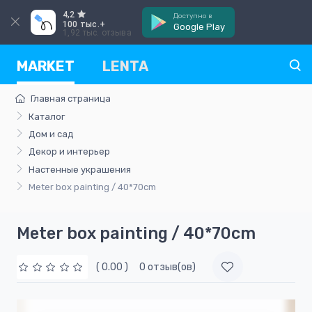
4,2
Доступно в
100 тыс.+
Google Play
1,92 тыс. отзыва
MARKET
LENTA
Главная страница
Каталог
Дом и сад
Декор и интерьер
Настенные украшения
Meter box painting / 40*70cm
Meter box painting / 40*70cm
( 0.00 )
0 отзыв(ов)