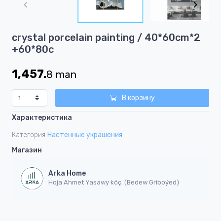
of
2
Item
crystal porcelain painting / 40*60cm*2
1
+60*80c
of
2
1,457.
8
man
В корзину
Характеристика
Категория
Настенные украшения
Магазин
Arka Home
Hoja Ahmet Yasawy köç. (Bedew Griboýed)