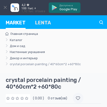
4,2
Доступно в
100 тыс.+
Google Play
1,92 тыс. отзыва
MARKET
LENTA
Главная страница
Каталог
Дом и сад
Настенные украшения
Декор и интерьер
crystal porcelain painting / 40*60cm*2 +60*80c
crystal porcelain painting /
40*60cm*2 +60*80c
( 0.00 )
0 отзыв(ов)