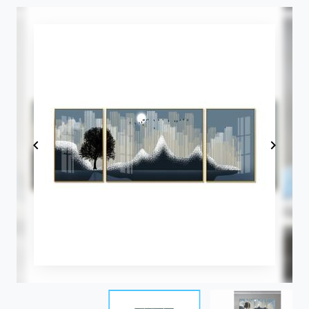
Item
1