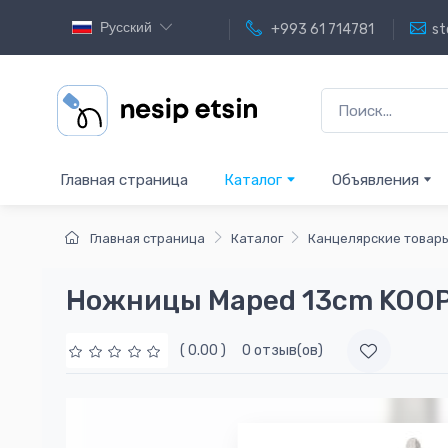
Русский
+993 61 714781
st
Главная страница
Каталог
Объявления
Главная страница
Каталог
Канцелярские товар
Ножницы Maped 13cm KOOP
( 0.00 )
0 отзыв(ов)