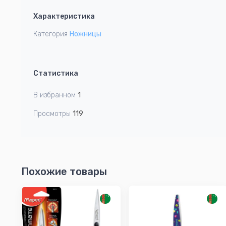
1
Характеристика
of
1
Категория
Ножницы
Статистика
В избранном
1
Просмотры
119
Похожие товары