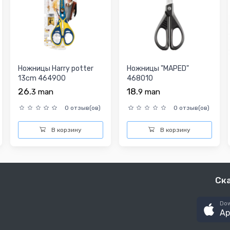
Ножницы Harry potter
Ножницы "MAPED"
13cm 464900
468010
26.
18.
3
man
9
man
0 отзыв(ов)
0 отзыв(ов)
В корзину
В корзину
Ск
Dow
Ap