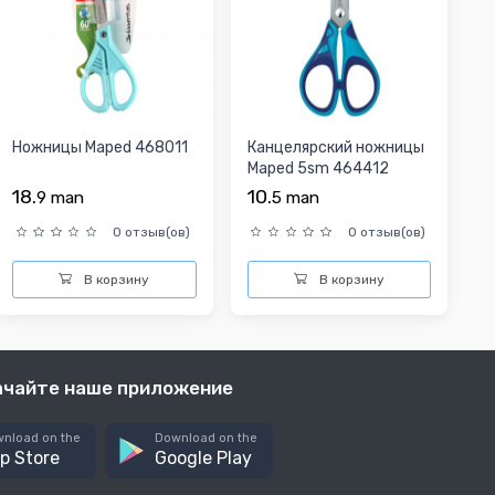
Ножницы Maped 468011
Канцелярский ножницы
Maped 5sm 464412
18.
10.
9
man
5
man
0 отзыв(ов)
0 отзыв(ов)
В корзину
В корзину
ачайте наше приложение
nload on the
Download on the
p Store
Google Play