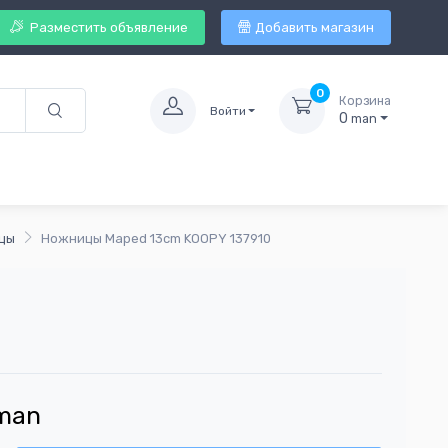
Разместить объявление
Добавить магазин
0
Корзина
Войти
0
man
цы
Ножницы Maped 13cm KOOPY 137910
man