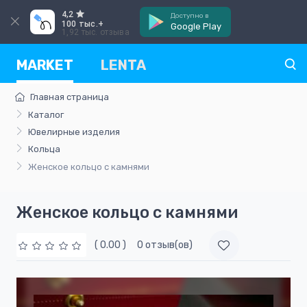
4,2
Доступно в
100 тыс.+
Google Play
1,92 тыс. отзыва
MARKET
LENTA
Главная страница
Каталог
Ювелирные изделия
Кольца
Женское кольцо с камнями
Женское кольцо с камнями
( 0.00 )
0 отзыв(ов)