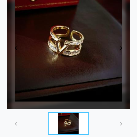
Item
1
of
1