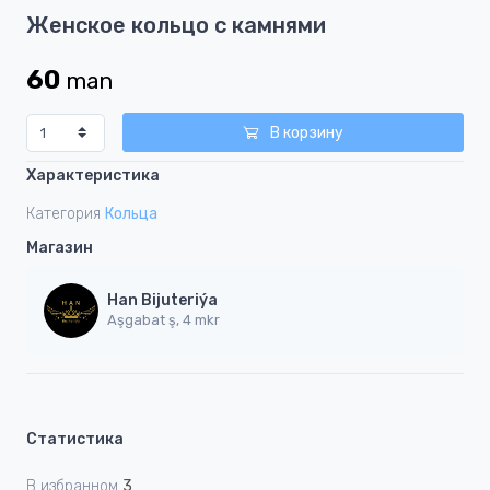
Item
Женское кольцо с камнями
1
of
60
man
1
В корзину
Характеристика
Категория
Кольца
Магазин
Han Bijuteriýa
Aşgabat ş, 4 mkr
Статистика
В избранном
3