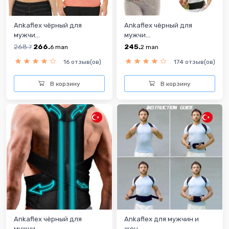
Ankaflex чёрный для
Ankaflex чёрный для
мужчи...
мужчи...
268.
266.
245.
7
6
man
2
man
16 отзыв(ов)
174 отзыв(ов)
В корзину
В корзину
Ankaflex чёрный для
Ankaflex для мужчин и
мужчи...
жен...