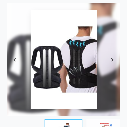
Item
1