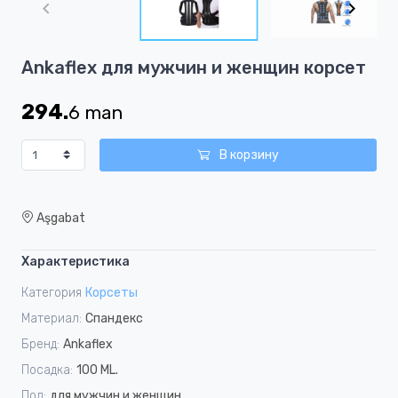
of
4
Item
Ankaflex для мужчин и женщин корсет
1
of
294.
6
man
4
В корзину
Aşgabat
Характеристика
Категория
Корсеты
Материал:
Спандекс
Бренд:
Ankaflex
Посадка:
100 ML.
Пол:
для мужчин и женщин