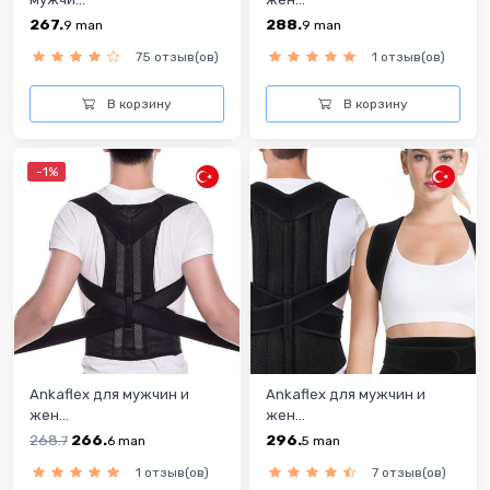
267.
288.
9
man
9
man
75 отзыв(ов)
1 отзыв(ов)
В корзину
В корзину
-1%
Ankaflex для мужчин и
Ankaflex для мужчин и
жен...
жен...
268.
266.
296.
7
6
man
5
man
1 отзыв(ов)
7 отзыв(ов)