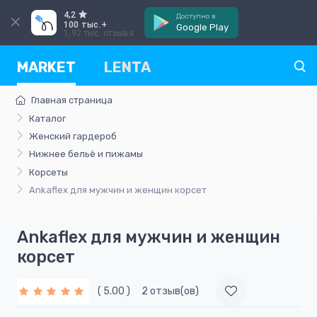
4,2
Доступно в
100 тыс.+
Google Play
1,92 тыс. отзыва
MARKET
LENTA
Главная страница
Каталог
Женский гардероб
Нижнее бельё и пижамы
Корсеты
Ankaflex для мужчин и женщин корсет
Ankaflex для мужчин и женщин
корсет
( 5.00 )
2 отзыв(ов)