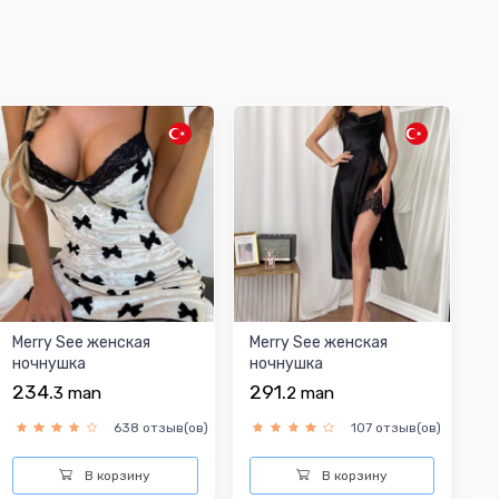
Merry See женская
Merry See женская
ночнушка
ночнушка
234.
291.
3
man
2
man
638 отзыв(ов)
107 отзыв(ов)
В корзину
В корзину