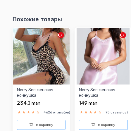
Похожие товары
Merry See женская
Merry See женская
ночнушка
ночнушка
234.
149
3
man
man
4626 отзыв(ов)
75 отзыв(ов)
В корзину
В корзину