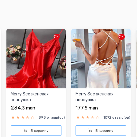
Merry See женская
Merry See женская
ночнушка
ночнушка
234.
177.
3
man
5
man
893 отзыв(ов)
1072 отзыв(ов)
В корзину
В корзину