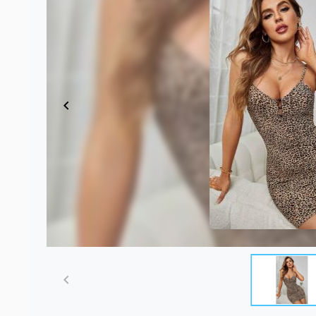
Item
1
of
6
Item