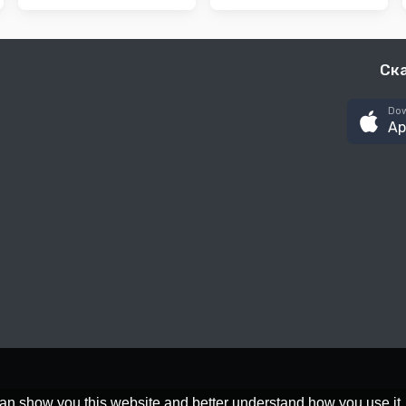
Ск
Dow
Ap
an show you this website and better understand how you use it,