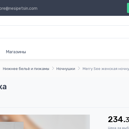
ore@nesipetsin.com
Магазины
Нижнее бельё и пижамы
Ночнушки
Merry See женская ночн
ка
234.
Цена за вы