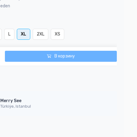
Beden
L
XL
2XL
XS
В корзину
Merry See
Türkiýe, Istanbul