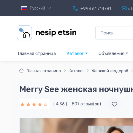
Русский
+993 61 714781
st
Главная страница
Каталог
Объявления
Главная страница
Каталог
Женский гардероб
Merry See женская ночнуш
( 4.36 )
507 отзыв(ов)