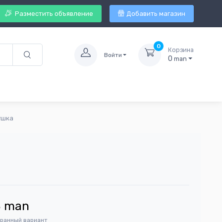
Разместить объявление
Добавить магазин
0
Корзина
Войти
0
man
ушка
3
man
бранный вариант