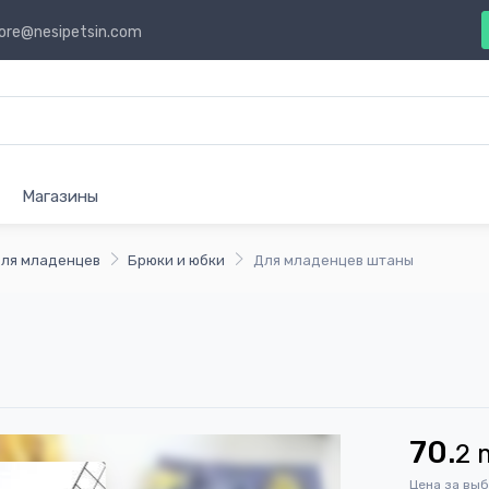
ore@nesipetsin.com
Магазины
ля младенцев
Брюки и юбки
Для младенцев штаны
70.
2
Цена за вы