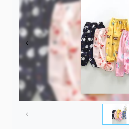
Item
1
of
5
Item