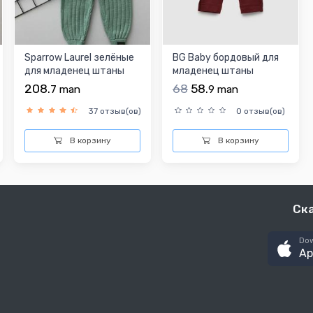
Sparrow Laurel зелёные
BG Baby бордовый для
для младенец штаны
младенец штаны
208.
68
58.
7
man
9
man
37 отзыв(ов)
0 отзыв(ов)
В корзину
В корзину
Ск
Dow
Ap