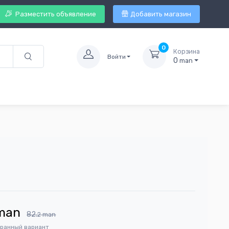
Разместить объявление
Добавить магазин
0
Корзина
Войти
0
man
man
82.
2
man
бранный вариант