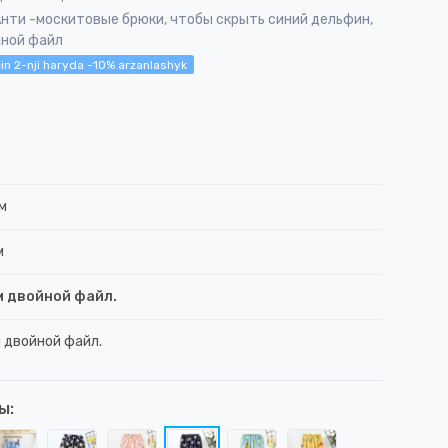
Анти -москитовые брюки, чтобы скрыть синий дельфин,
йной файл
in 2-nji haryda -10% arzanlashyk
см
м
м двойной файл.
м двойной файл.
ы: