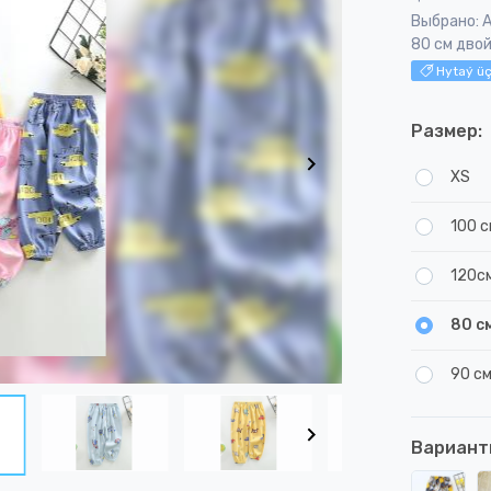
Выбрано: 
80 см дво
Hytaý üç
Размер:
XS
100 
120с
80 с
90 с
Вариант