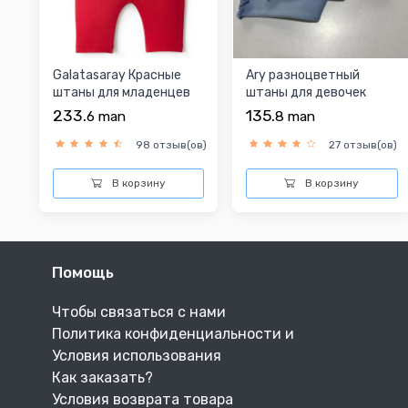
Galatasaray Красные
Ary разноцветный
штаны для младенцев
штаны для девочек
младенцев
233.
135.
6
man
8
man
98 отзыв(ов)
27 отзыв(ов)
В корзину
В корзину
Помощь
Чтобы связаться с нами
Политика конфиденциальности и
Условия использования
Как заказать?
Условия возврата товара