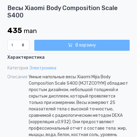
Item
Весы Xiaomi Body Composition Scale
1
S400
of
4
435
man
В корзину
Характеристика
Категория
Электроника
Описание
Умные напольные весы Xiaomi Mijia Body
Composition Scale S400 (MJTZC01YM) обладают
простым дизайном, небольшой толщиной и
скрытым дисплеем, который проявляется
только при измерении. Весы измеряют 25
показателей тела с высокой точностью,
сравнимой с радиологическим методом DEXA
(корреляция ≥0.932). Они предоставляют
профессиональный отчет о составе тела: жир,
мышцы, вода, белок, костная соль, уровень