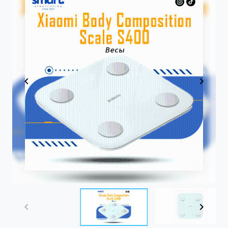
Item
1
of
4