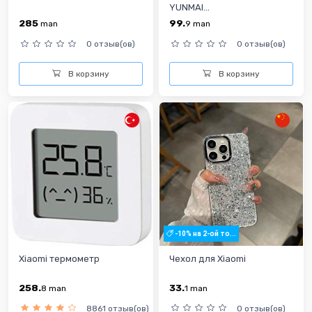
YUNMAI...
285
99.
man
9
man
0 отзыв(ов)
0 отзыв(ов)
В корзину
В корзину
-10% на 2-ой то...
Xiaomi термометр
Чехол для Xiaomi
258.
33.
8
man
1
man
8861 отзыв(ов)
0 отзыв(ов)