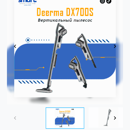
Item
1
of
3