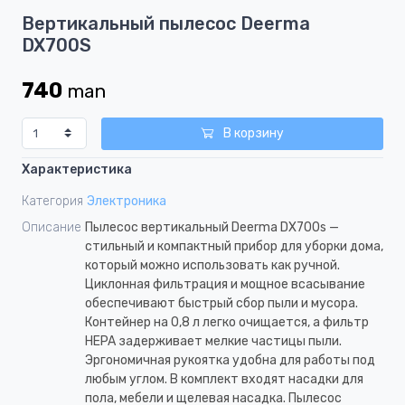
Item
Вертикальный пылесос Deerma
1
DX700S
of
3
740
man
В корзину
Характеристика
Категория
Электроника
Описание
Пылесос вертикальный Deerma DX700s —
стильный и компактный прибор для уборки дома,
который можно использовать как ручной.
Циклонная фильтрация и мощное всасывание
обеспечивают быстрый сбор пыли и мусора.
Контейнер на 0,8 л легко очищается, а фильтр
HEPA задерживает мелкие частицы пыли.
Эргономичная рукоятка удобна для работы под
любым углом. В комплект входят насадки для
пола, мебели и щелевая насадка. Пылесос