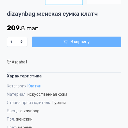
4
Item
dizaynbag женская сумка клатч
1
of
209.
8
man
4
В корзину
Aşgabat
Характеристика
Категория
Клатчи
Материал:
искусственная кожа
Страна производитель:
Турция
Бренд:
dizaynbag
Пол:
женский
Цвет:
чёрный