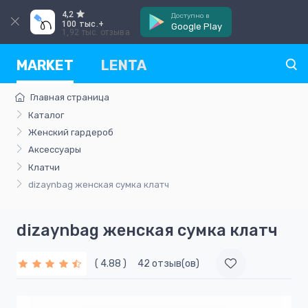
4,2
Доступно в
100 тыс.+
Google Play
1,92 тыс. отзыва
MARKET
LENTA
Главная страница
Каталог
Женский гардероб
Аксессуары
Клатчи
dizaynbag женская сумка клатч
dizaynbag женская сумка клатч
( 4.88 )
42 отзыв(ов)