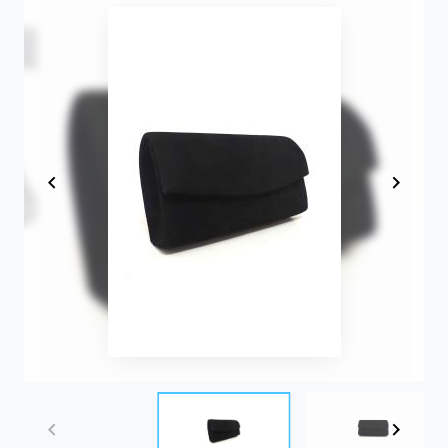
Item
1
of