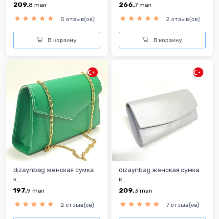
209.
266.
8
man
7
man
5 отзыв(ов)
2 отзыв(ов)
В корзину
В корзину
dizaynbag женская сумка
dizaynbag женская сумка
к...
к...
197.
209.
9
man
3
man
2 отзыв(ов)
7 отзыв(ов)