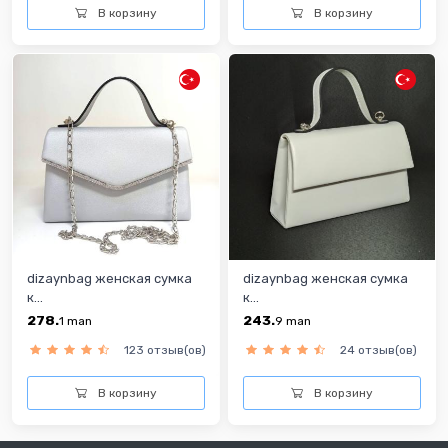
В корзину
В корзину
dizaynbag женская сумка
dizaynbag женская сумка
к...
к...
278.
243.
1
man
9
man
123 отзыв(ов)
24 отзыв(ов)
В корзину
В корзину