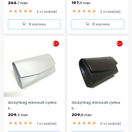
266.
197.
7
man
9
man
2 отзыв(ов)
2 отзыв(ов)
В корзину
В корзину
dizaynbag женская сумка
dizaynbag женская сумка
к...
к...
209.
209.
3
man
8
man
7 отзыв(ов)
5 отзыв(ов)