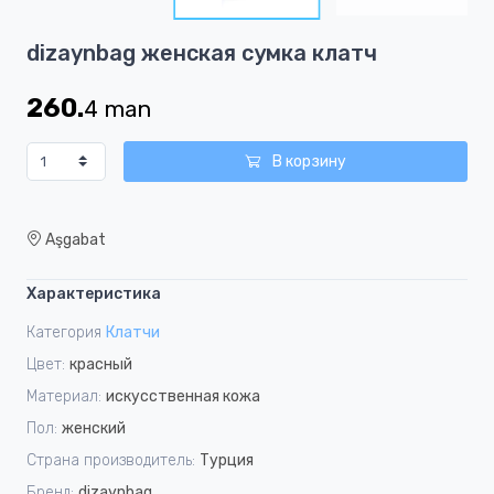
4
Item
dizaynbag женская сумка клатч
1
of
260.
4
man
4
В корзину
Aşgabat
Характеристика
Категория
Клатчи
Цвет:
красный
Материал:
искусственная кожа
Пол:
женский
Страна производитель:
Турция
Бренд:
dizaynbag