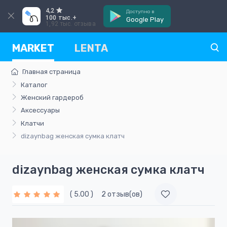
4,2
Доступно в
100 тыс.+
Google Play
1,92 тыс. отзыва
MARKET
LENTA
Главная страница
Каталог
Женский гардероб
Аксессуары
Клатчи
dizaynbag женская сумка клатч
dizaynbag женская сумка клатч
( 5.00 )
2 отзыв(ов)