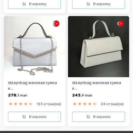
В корзину
В корзину
dizaynbag женская сумка
dizaynbag женская сумка
к...
к...
278.
243.
1
man
9
man
123 отзыв(ов)
24 отзыв(ов)
В корзину
В корзину