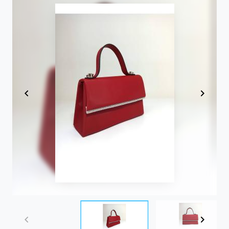
Item
1
of