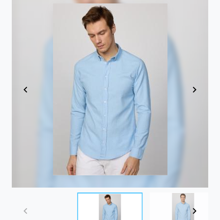
Item
1
of