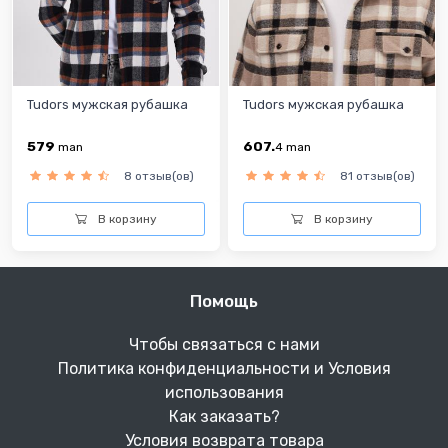
Tudors мужская рубашка
Tudors мужская рубашка
579
607.
man
4
man
8 отзыв(ов)
81 отзыв(ов)
В корзину
В корзину
Помощь
Чтобы связаться с нами
Политика конфиденциальности и Условия
использования
Как заказать?
Условия возврата товара