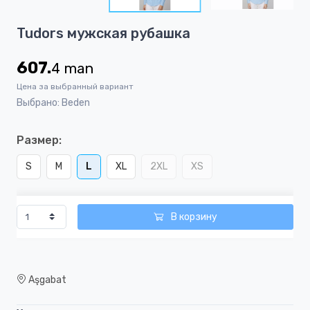
5
Item
Tudors мужская рубашка
1
of
607.
4
man
5
Цена за выбранный вариант
Выбрано: Beden
Размер:
S
M
L
XL
2XL
XS
В корзину
Aşgabat