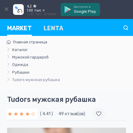
4,2
Доступно в
100 тыс.+
Google Play
1,92 тыс. отзыва
MARKET
LENTA
Главная страница
Каталог
Мужской гардероб
Одежда
Рубашки
Tudors мужская рубашка
Tudors мужская рубашка
( 4.41 )
49 отзыв(ов)