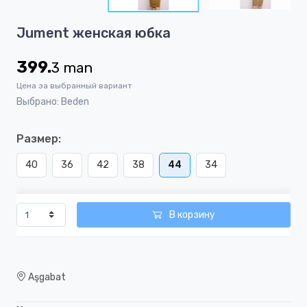
4
Item
Jument женская юбка
1
of
399.
3
man
4
Цена за выбранный вариант
Выбрано: Beden
Размер:
40
36
42
38
44
34
В корзину
Aşgabat