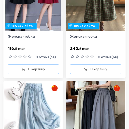
-10% на 2-ой то...
-10% на 2-ой то...
Женская юбка
Женская юбка
116.
242.
5
man
6
man
0 отзыв(ов)
0 отзыв(ов)
В корзину
В корзину