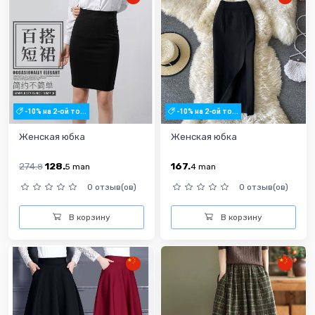
-10% на 2-ой то...
-10% на 2-ой то...
Женская юбка
Женская юбка
274.
128.
167.
8
5
man
4
man
0 отзыв(ов)
0 отзыв(ов)
В корзину
В корзину