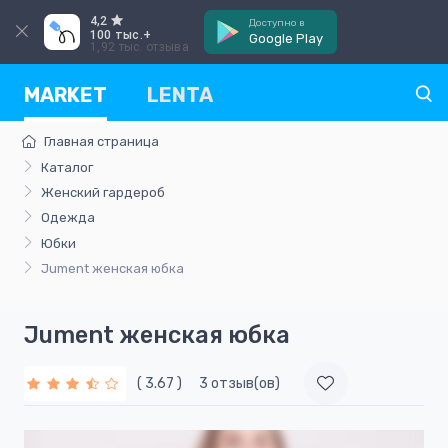
4,2
Доступно в
100 тыс.+
Google Play
1,92 тыс. отзыва
MARKET
LENTA
Главная страница
Каталог
Женский гардероб
Одежда
Юбки
Jument женская юбка
Jument женская юбка
( 3.67 )
3 отзыв(ов)