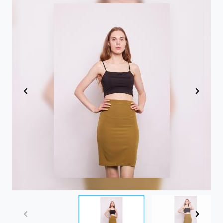
Item
1
of