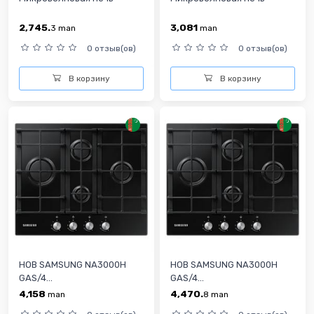
2,745.
3,081
3
man
man
0 отзыв(ов)
0 отзыв(ов)
В корзину
В корзину
HOB SAMSUNG NA3000H
HOB SAMSUNG NA3000H
GAS/4...
GAS/4...
4,158
4,470.
man
8
man