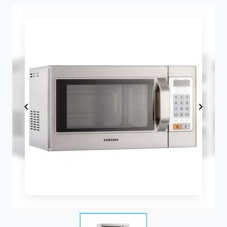
Item
1