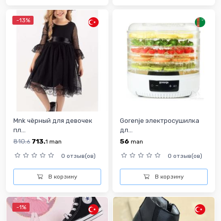
-13%
Mnk чёрный для девочек
Gorenje электросушилка
пл...
дл...
810.
713.
56
6
1
man
man
0 отзыв(ов)
0 отзыв(ов)
В корзину
В корзину
-1%