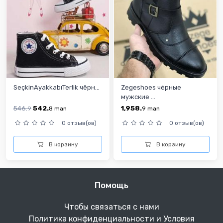
SeçkinAyakkabıTerlik чёрн...
Zegeshoes чёрные
мужские ...
546.
542.
1,958.
9
8
man
9
man
0 отзыв(ов)
0 отзыв(ов)
В корзину
В корзину
Помощь
Чтобы связаться с нами
Политика конфиденциальности и Условия