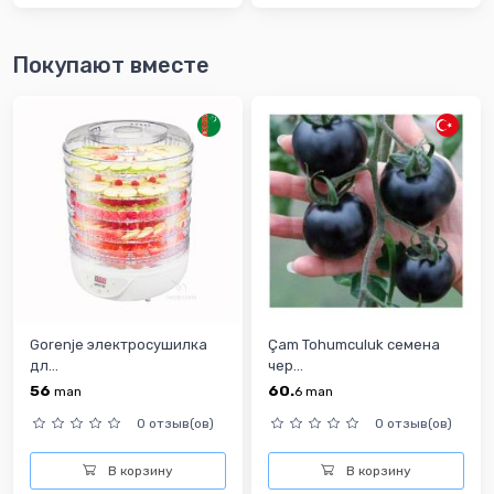
Покупают вместе
Gorenje электросушилка
Çam Tohumculuk семена
дл...
чер...
56
60.
man
6
man
0 отзыв(ов)
0 отзыв(ов)
В корзину
В корзину