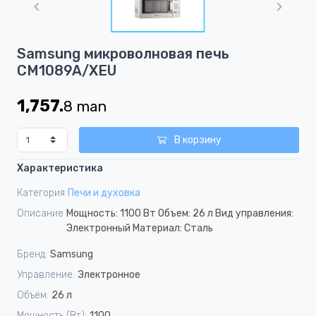
of
1
Item
Samsung микроволновая печь
1
CM1089A/XEU
of
1
1,757.
8
man
В корзину
Характеристика
Категория
Печи и духовка
Описание
Мощность: 1100 Вт Объем: 26 л Вид управления:
Электронный Материал: Сталь
Бренд:
Samsung
Управление:
Электронное
Объём:
26 л
Мощность (Вт):
1100