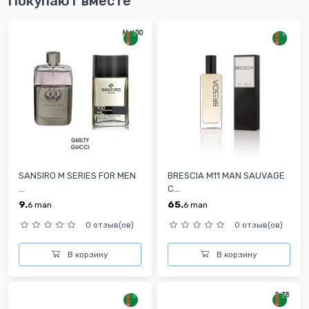
Покупают вместе
SANSIRO M SERIES FOR MEN
BRESCIA M11 MAN SAUVAGE
...
C...
9.
65.
6
man
6
man
0 отзыв(ов)
0 отзыв(ов)
В корзину
В корзину