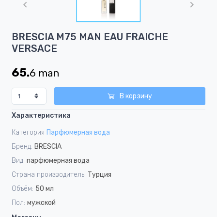
of
1
Item
BRESCIA M75 MAN EAU FRAICHE
1
VERSACE
of
1
65.
6
man
В корзину
Характеристика
Категория
Парфюмерная вода
Бренд:
BRESCIA
Вид:
парфюмерная вода
Страна производитель:
Турция
Объём:
50 мл
Пол:
мужской