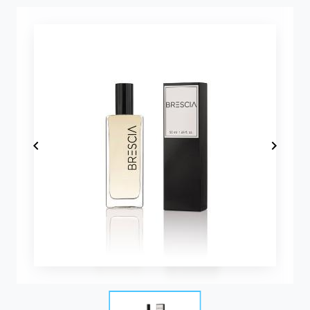
Item
1