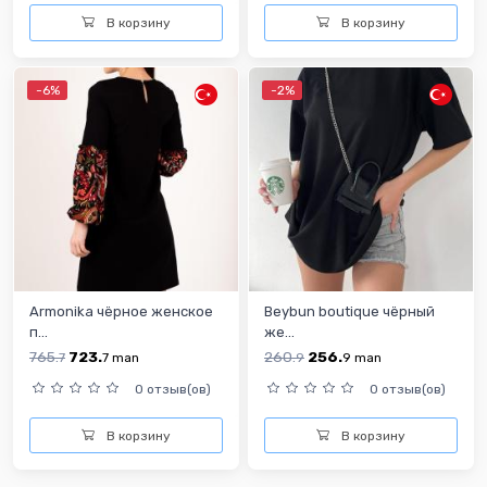
В корзину
В корзину
-6%
-2%
Armonika чёрное женское
Beybun boutique чёрный
п...
же...
765.
723.
260.
256.
7
7
man
9
9
man
0 отзыв(ов)
0 отзыв(ов)
В корзину
В корзину