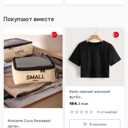
Покупают вместе
Redo чёрный женский
футбо...
184.
3
man
0 отзыв(ов)
Madame Coco бежевый
В корзину
орган...