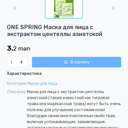
1
of
1
Item
ONE SPRING Маска для лица с
1
экстрактом центеллы азиатской
of
1
3.
2
man
В корзину
Характеристика
Категория
Маски для лица
Описание
Маски для лица с экстрактом центеллы
азиатской (также известной как тигровая
трава или мадекасская трава) могут быть очень
полезны для улучшения состояния кожи
благодаря своим многочисленным свойствам,
включая успокаивающие, заживляющие,
антиоксидантные и стимулирующие процессы