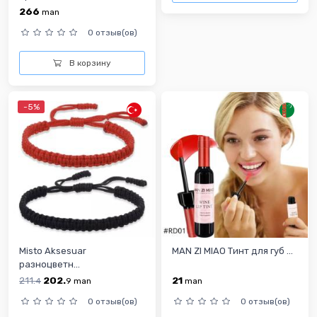
266
man
0 отзыв(ов)
В корзину
-5%
Misto Aksesuar
MAN ZI MIAO Тинт для губ ...
разноцветн...
211.
202.
21
4
9
man
man
0 отзыв(ов)
0 отзыв(ов)