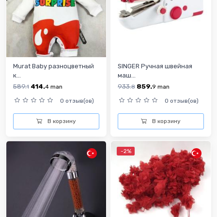
Murat Baby разноцветный
SINGER Ручная швейная
к...
маш...
589.
414.
933.
859.
1
4
man
8
9
man
0 отзыв(ов)
0 отзыв(ов)
В корзину
В корзину
-2%