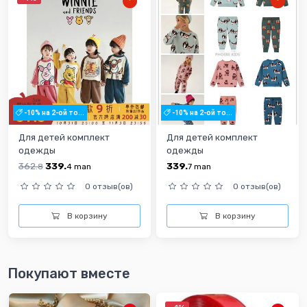
-10% на 2-ой то...
-10% на 2-ой то...
Для детей комплект
Для детей комплект
одежды
одежды
362.
339.
339.
8
4
man
7
man
0 отзыв(ов)
0 отзыв(ов)
В корзину
В корзину
Покупают вместе