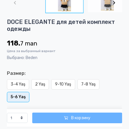
of
2
Item
DOCE ELEGANTE для детей комплект
1
одежды
of
2
118.
7
man
Цена за выбранный вариант
Выбрано: Beden
Размер:
3-4 Yaş
2 Yaş
9-10 Yaş
7-8 Yaş
5-6 Yaş
В корзину