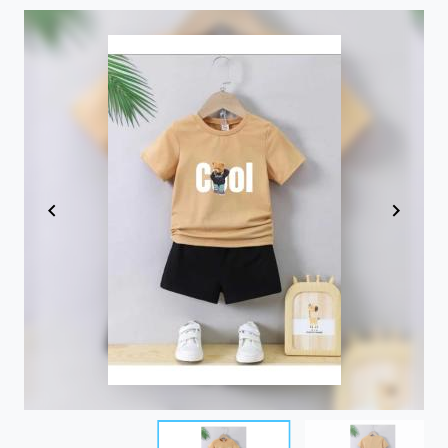
Item
1