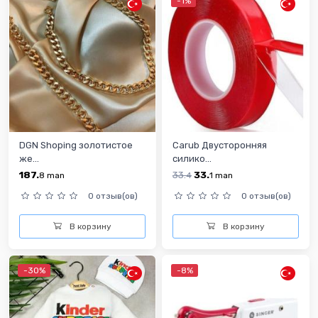
-1%
DGN Shoping золотистое
Carub Двусторонняя
же...
силико...
187.
33.
33.
8
man
4
1
man
0 отзыв(ов)
0 отзыв(ов)
В корзину
В корзину
-30%
-8%