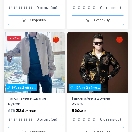
0 отзыв(ов)
0 отзыв(ов)
В корзину
В корзину
-52%
-10% на 2-ой то...
-10% на 2-ой то...
Тагкита/ее и другие
Тагкита/ее и другие
мужск...
мужск...
678
326.
326.
9
man
8
man
0 отзыв(ов)
0 отзыв(ов)