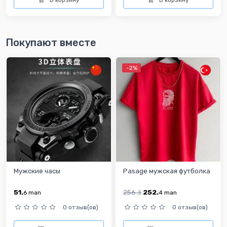
В корзину
В корзину
Покупают вместе
-2%
Мужские часы
Pasage мужская футболка
51.
256.
252.
6
man
3
4
man
0 отзыв(ов)
0 отзыв(ов)