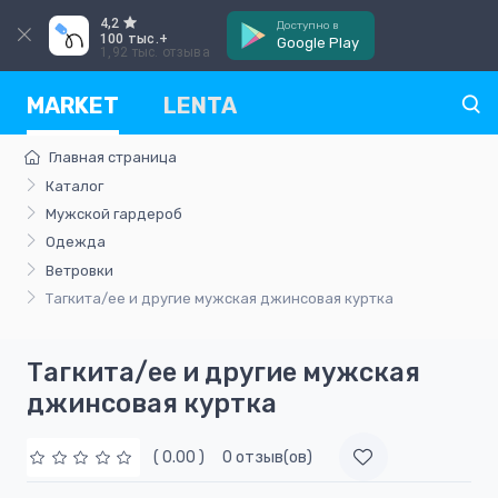
4,2
Доступно в
100 тыс.+
Google Play
1,92 тыс. отзыва
MARKET
LENTA
Главная страница
Каталог
Мужской гардероб
Одежда
Ветровки
Тагкита/ее и другие мужская джинсовая куртка
Тагкита/ее и другие мужская
джинсовая куртка
( 0.00 )
0 отзыв(ов)