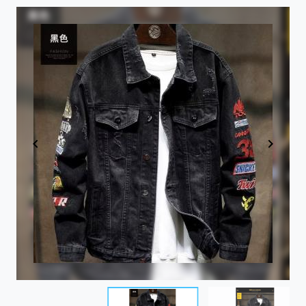
Item
1