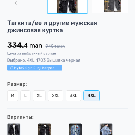
of
5
Item
Тагкита/ее и другие мужская
1
джинсовая куртка
of
5
334.
4
man
940.
1
man
Цена за выбранный вариант
Выбрано: 4XL, 1703 Вышивка черная
Hytaý üçin 2-nji haryda -...
Размер:
M
L
XL
2XL
3XL
4XL
Варианты: