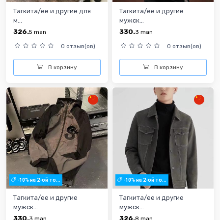
Тагкита/ее и другие для
Тагкита/ее и другие
м...
мужск...
326.
330.
5
man
3
man
0 отзыв(ов)
0 отзыв(ов)
В корзину
В корзину
-10% на 2-ой то...
-10% на 2-ой то...
Тагкита/ее и другие
Тагкита/ее и другие
мужск...
мужск...
330.
326.
3
man
8
man