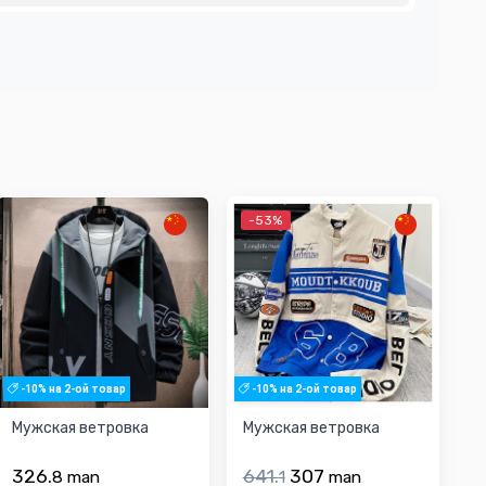
-53%
-10% на 2-ой товар
-10% на 2-ой товар
Мужская ветровка
Мужская ветровка
326.
641.
307
8
man
1
man