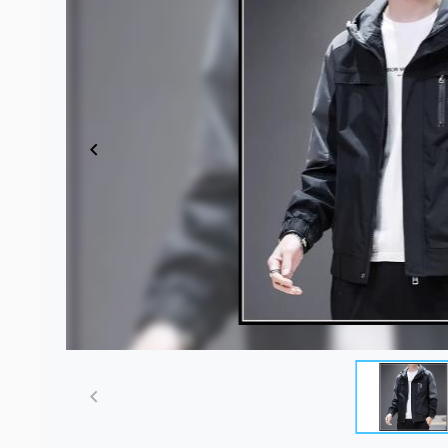
Item
1
of
5
Item