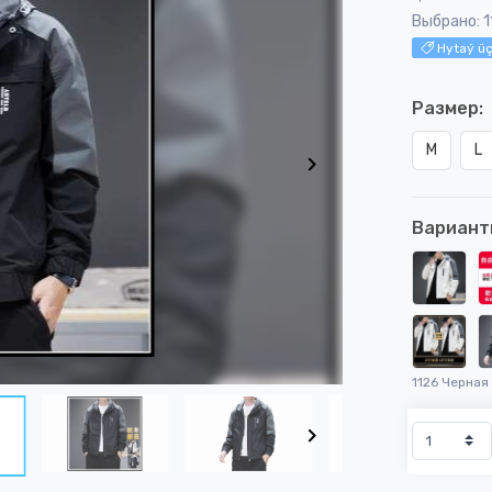
Выбрано: 1
Hytaý üç
Размер:
M
L
Вариант
1126 Черная