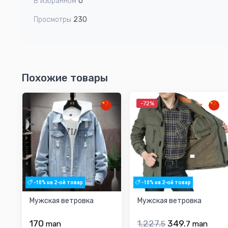
В избранном
0
Просмотры
230
Похожие товары
-72%
-10% на 2-ой товар
-10% на 2-ой товар
Мужская ветровка
Мужская ветровка
170
1,227.
349.
man
5
7
man