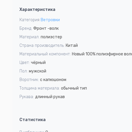
1
Характеристика
of
5
Категория
Ветровки
Бренд:
Фронт -волк
Материал:
полиэстер
Страна производитель:
Китай
Материальный компонент:
Новый 100% полиэфирное вол
Цвет:
чёрный
Пол:
мужской
Воротник:
с капюшоном
Толщина материала:
обычный тип
Рукава:
длинный рукав
Статистика