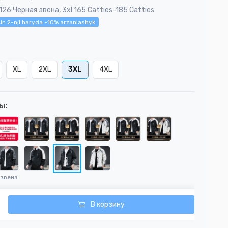
126 Черная звена, 3xl 165 Catties-185 Catties
in 2-nji haryda -10% arzanlashyk
XL
2XL
3XL
4XL
ы:
 звена
В корзину