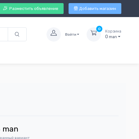
Разместить объявление
Добавить магазин
0
Корзина
Войти
0
man
3
man
бранный вариант