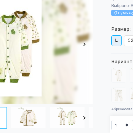
Выбрано: 
Hytaý üç
Размер:
L
52
Вариант
Абрикосова