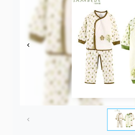
Item
1
of
4
Item