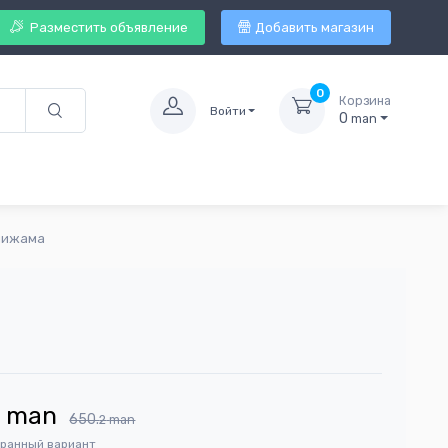
Разместить объявление
Добавить магазин
0
Корзина
Войти
0
man
пижама
4
man
650.
2
man
бранный вариант