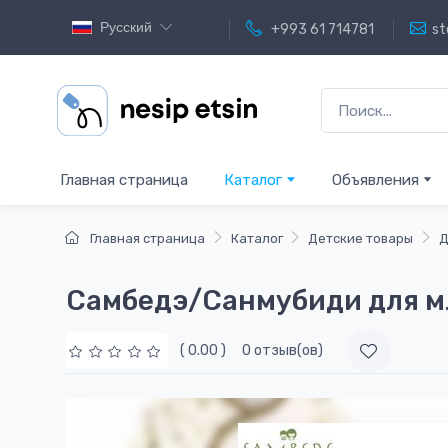
Русский
+993 61 714781
st
Главная страница
Каталог
Объявления
Главная страница
Каталог
Детские товары
Д
Самбедэ/Санмубиди для м
( 0.00 )
0 отзыв(ов)