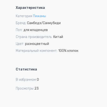
1
Характеристика
of
4
Категория
Пижамы
Бренд:
Самбедэ/Санмубиди
Пол:
для младенцев
Страна производитель:
Китай
Цвет:
разноцветный
Материальный компонент:
100% хлопок
Статистика
В избранном
0
Просмотры
23