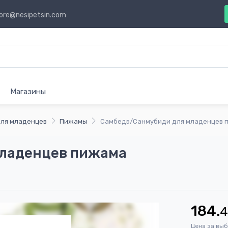
ore@nesipetsin.com
Магазины
ля младенцев
Пижамы
Самбедэ/Санмубиди для младенцев 
ладенцев пижама
184.
Цена за вы