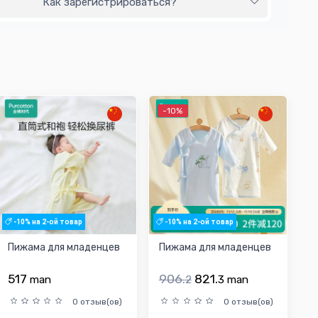
Как зарегистрироваться?
-10%
-10% на 2-ой товар
-10% на 2-ой товар
Пижама для младенцев
Пижама для младенцев
517
906.
821.
man
2
3
man
0 отзыв(ов)
0 отзыв(ов)