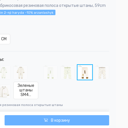
Абрикосовая резиновая полоса открытые штаны, 59cm
in 2-nji haryda -10% arzanlashyk
 CM
ы:
Зеленые
штаны
SM4…
я резиновая полоса открытые штаны
В корзину