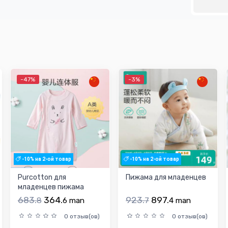
-47%
-3%
-10% на 2-ой товар
-10% на 2-ой товар
Purcotton для
Пижама для младенцев
младенцев пижама
683.
364.
923.
897.
8
6
man
7
4
man
0 отзыв(ов)
0 отзыв(ов)