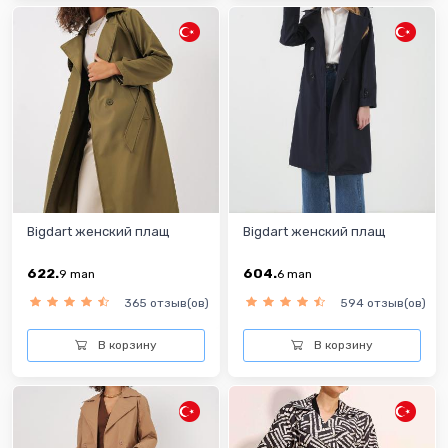
Bigdart женский плащ
Bigdart женский плащ
622.
604.
9
man
6
man
365 отзыв(ов)
594 отзыв(ов)
В корзину
В корзину