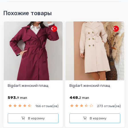
Похожие товары
Bigdart женский плащ
Bigdart женский плащ
593.
448.
9
man
2
man
166 отзыв(ов)
273 отзыв(ов)
В корзину
В корзину