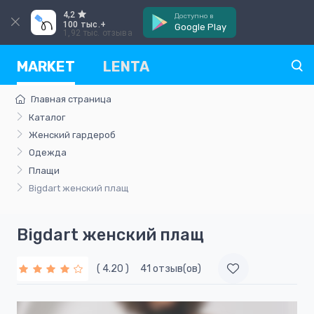
4,2
Доступно в
100 тыс.+
Google Play
1,92 тыс. отзыва
MARKET
LENTA
Главная страница
Каталог
Женский гардероб
Одежда
Плащи
Bigdart женский плащ
Bigdart женский плащ
( 4.20 )
41 отзыв(ов)