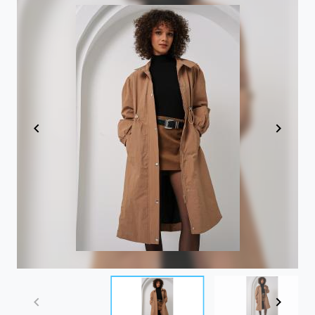
Item
1
of