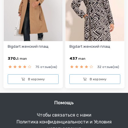
Bigdart женский плащ
Bigdart женский плащ
370.
437
5
man
man
75 отзыв(ов)
32 отзыв(ов)
В корзину
В корзину
Помощь
Чтобы связаться с нами
Политика конфиденциальности и Условия