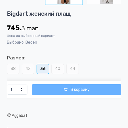
6
Item
Bigdart женский плащ
1
of
745.
3
man
6
Цена за выбранный вариант
Выбрано: Beden
Размер:
38
42
36
40
44
В корзину
Aşgabat