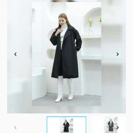
Item
1
of