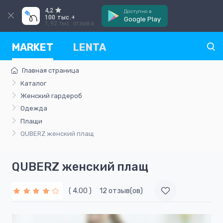
4,2
Доступно в
100 тыс.+
Google Play
1,92 тыс. отзыва
MARKET
LENTA
Главная страница
Каталог
Женский гардероб
Одежда
Плащи
QUBERZ женский плащ
QUBERZ женский плащ
( 4.00 )
12 отзыв(ов)