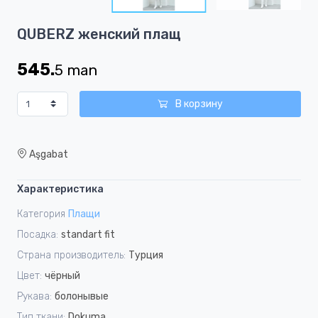
5
Item
QUBERZ женский плащ
1
of
545.
5
man
5
В корзину
Aşgabat
Характеристика
Категория
Плащи
Посадка:
standart fit
Страна производитель:
Турция
Цвет:
чёрный
Рукава:
болонывые
Тип ткани:
Dokuma