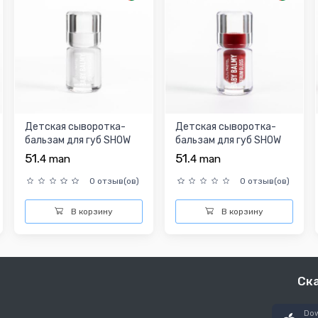
Детская сыворотка-
Детская сыворотка-
бальзам для губ SHOW
бальзам для губ SHOW
BY PASTEL BABY BALM
BY PASTEL BABY BALM
51.
51.
4
man
4
man
3...
3...
0 отзыв(ов)
0 отзыв(ов)
В корзину
В корзину
Ск
Dow