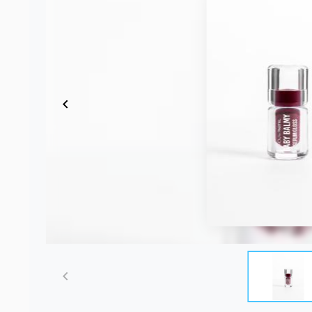
Item
1
of
3
Item