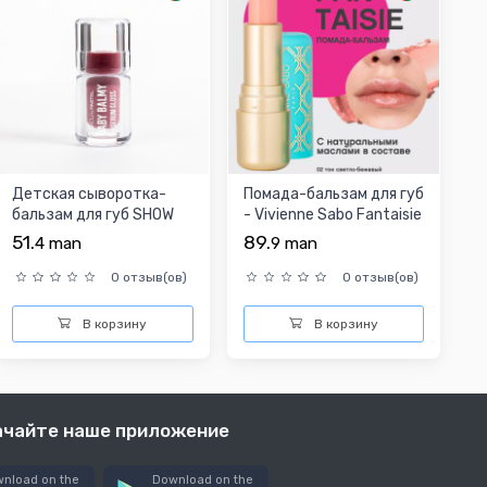
Детская сыворотка-
Помада-бальзам для губ
бальзам для губ SHOW
- Vivienne Sabo Fantaisie
BY PASTEL BABY BALM
Lip Balm №0...
51.
89.
4
man
9
man
3...
0 отзыв(ов)
0 отзыв(ов)
В корзину
В корзину
ачайте наше приложение
nload on the
Download on the