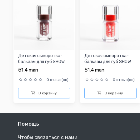
Детская сыворотка-
Детская сыворотка-
бальзам для губ SHOW
бальзам для губ SHOW
BY PASTEL BABY BALM
BY PASTEL BABY BALM
51.
51.
4
man
4
man
3...
3...
0 отзыв(ов)
0 отзыв(ов)
В корзину
В корзину
Помощь
Чтобы связаться с нами