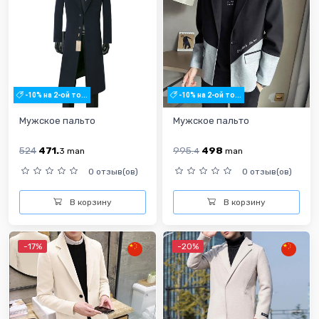
-10% на 2-ой то...
-10% на 2-ой то...
Мужское пальто
Мужское пальто
524
471.
995.
498
3
man
4
man
0 отзыв(ов)
0 отзыв(ов)
В корзину
В корзину
-17%
-20%