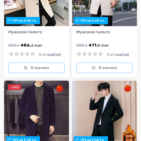
-10% на 2-ой то...
-10% на 2-ой то...
Мужское пальто
Мужское пальто
583.
486.
585.
471.
2
6
man
5
8
man
0 отзыв(ов)
0 отзыв(ов)
В корзину
В корзину
-61%
-10% на 2-ой то...
-10% на 2-ой то...