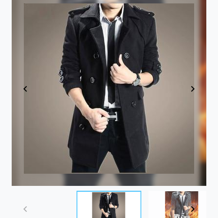
Item
1
of