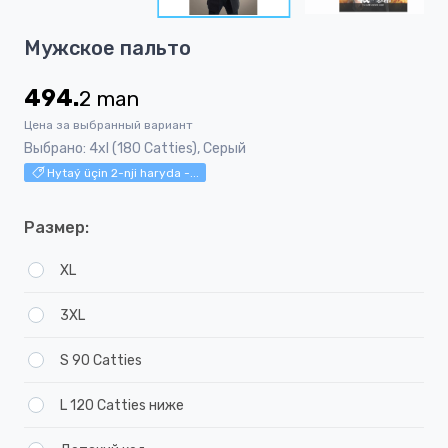
4
Item
Мужское пальто
1
of
494.
2
man
4
Цена за выбранный вариант
Выбрано: 4xl (180 Catties), Серый
Hytaý üçin 2-nji haryda -...
Размер:
XL
3XL
S 90 Catties
L 120 Catties ниже