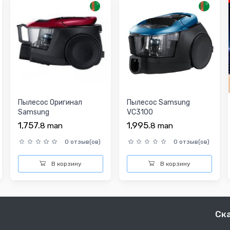
Пылесос Оригинал
Пылесос Samsung
Samsung
VC3100
VC18M31A0HP/EV
1,757.
1,995.
8
man
8
man
0 отзыв(ов)
0 отзыв(ов)
В корзину
В корзину
Ск