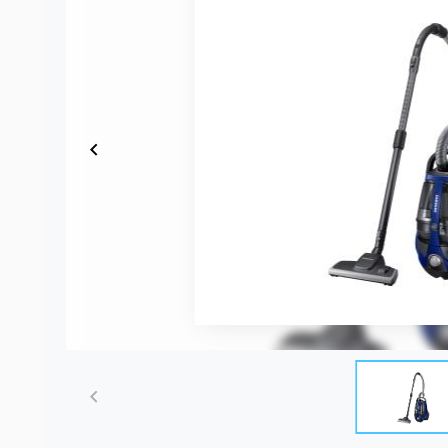
Item
1
of
1
Item