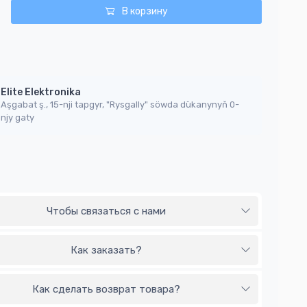
В корзину
Elite Elektronika
Aşgabat ş., 15-nji tapgyr, "Rysgally" söwda dükanynyň 0-
njy gaty
Чтобы связаться с нами
Как заказать?
Как сделать возврат товара?