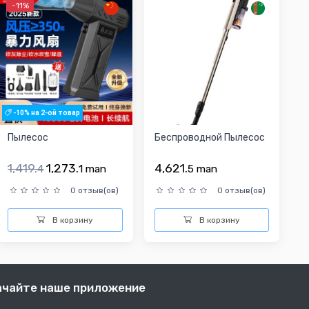
-11%
-10% на 2-ой товар
Пылесос
Беспроводной Пылесос
1,419.
1,273.
4,621.
4
1
man
5
man
0 отзыв(ов)
0 отзыв(ов)
В корзину
В корзину
ачайте наше приложение