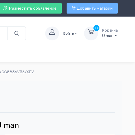
Разместить объявление
Добавить магазин
0
Корзина
Войти
0
man
 VCC8836V36/XEV
0
man