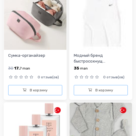
Сумка-органайзер
Модный бренд
быстросохнущ...
30
17.
35
7
man
man
0 отзыв(ов)
0 отзыв(ов)
В корзину
В корзину