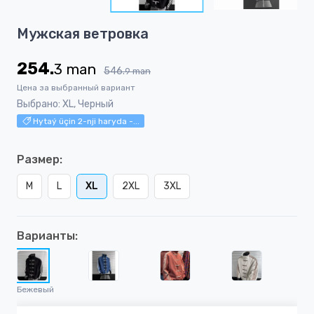
5
Item
Мужская ветровка
1
of
254.
3
man
5
546.
9
man
Цена за выбранный вариант
Выбрано: XL, Черный
Hytaý üçin 2-nji haryda -...
Размер:
M
L
XL
2XL
3XL
Варианты:
Бежевый