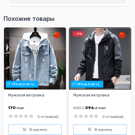
Похожие товары
-4%
-10% на 2-ой то...
-10% на 2-ой то...
Мужская ветровка
Мужская ветровка
170
620.
596.
man
3
6
man
0 отзыв(ов)
0 отзыв(ов)
В корзину
В корзину