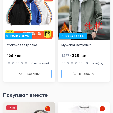
-10% на 2-ой то...
-10% на 2-ой то...
Мужская ветровка
Мужская ветровка
166.
1,727.
323
8
man
5
man
0 отзыв(ов)
0 отзыв(ов)
В корзину
В корзину
Покупают вместе
-41%