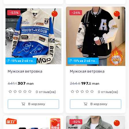
-53%
-26%
-10% на 2-ой то...
-10% на 2-ой то...
Мужская ветровка
Мужская ветровка
641.
307
264.
197.
1
man
8
5
man
0 отзыв(ов)
0 отзыв(ов)
В корзину
В корзину
-82%