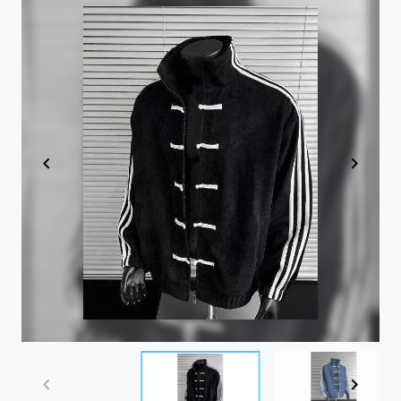
Item
1
of