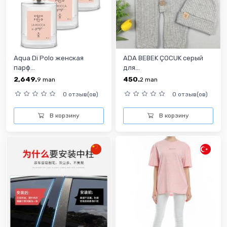
Aqua Di Polo женская
ADA BEBEK ÇOCUK серый
парф...
для...
2,649.
450.
9
man
2
man
0 отзыв(ов)
0 отзыв(ов)
В корзину
В корзину