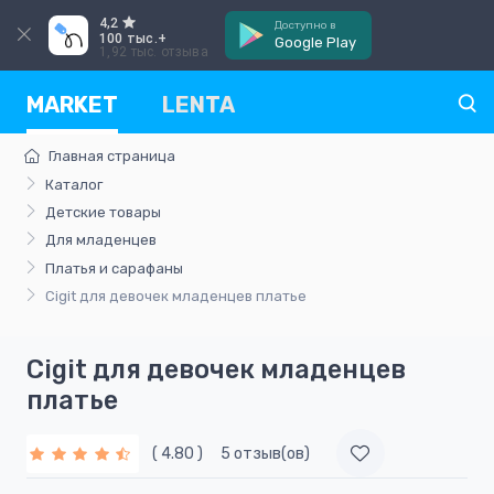
4,2
Доступно в
100 тыс.+
Google Play
1,92 тыс. отзыва
MARKET
LENTA
Главная страница
Каталог
Детские товары
Для младенцев
Платья и сарафаны
Cigit для девочек младенцев платье
Cigit для девочек младенцев
платье
( 4.80 )
5 отзыв(ов)