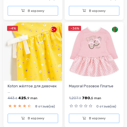
В корзину
В корзину
-4%
-36%
Koton жёлтое для девочек
Mayoral Розовое Платье
...
443.
425.
1,207.
780.
6
9
man
3
5
man
8 отзыв(ов)
0 отзыв(ов)
В корзину
В корзину