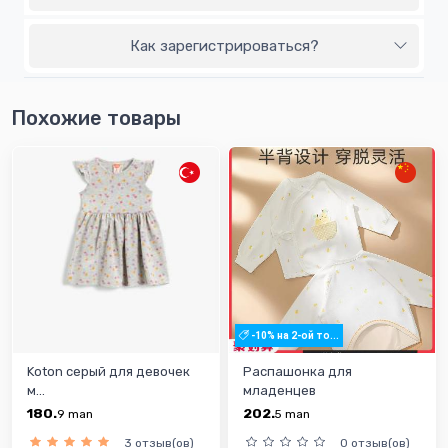
Как зарегистрироваться?
Похожие товары
-10% на 2-ой то...
Koton серый для девочек
Распашонка для
м...
младенцев
180.
202.
9
man
5
man
3 отзыв(ов)
0 отзыв(ов)