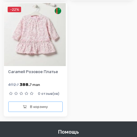
-22%
Caramell Розовое Платье
492.
388.
7
7
man
0 отзыв(ов)
В корзину
Помощь