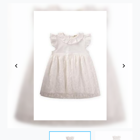
Item
1