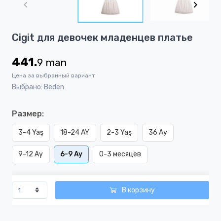
of
6
Item
Cigit для девочек младенцев платье
1
of
441.
9
man
6
Цена за выбранный вариант
Выбрано: Beden
Размер:
3-4 Yaş
18-24 AY
2-3 Yaş
36 Ay
9-12 Ay
6-9 Ay
0-3 месяцев
В корзину