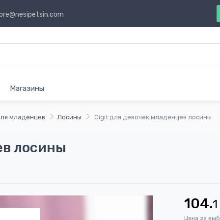
ore@nesipetsin.com
Магазины
ля младенцев
Лосины
Cigit для девочек младенцев лосины
ев лосины
104.
1
Цена за вы