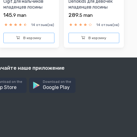
Cigit для мальчиков
Denokids для девочек
младенцев лосины
младенцев лосины
145.
289.
9
man
5
man
14 отзыв(ов)
14 отзыв(ов)
В корзину
В корзину
ачайте наше приложение
nload on the
Download on the
p Store
Google Play