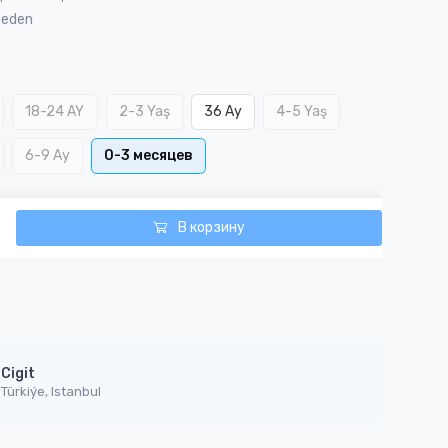
Beden
18-24 AY
2-3 Yaş
36 Ay
4-5 Yaş
6-9 Ay
0-3 месяцев
В корзину
Cigit
Türkiýe, Istanbul