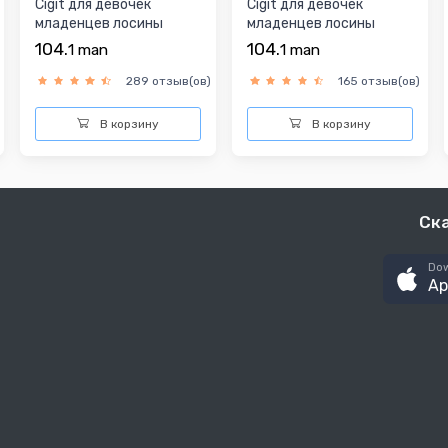
Cigit для девочек
Cigit для девочек
младенцев лосины
младенцев лосины
104.
104.
1
man
1
man
289 отзыв(ов)
165 отзыв(ов)
В корзину
В корзину
Ск
Dow
Ap