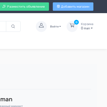
Разместить объявление
Добавить магазин
0
Корзина
Войти
0
man
man
бранный вариант