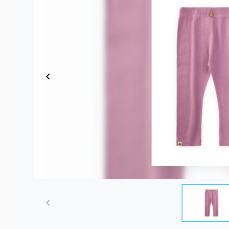
Item
1
of
3
Item