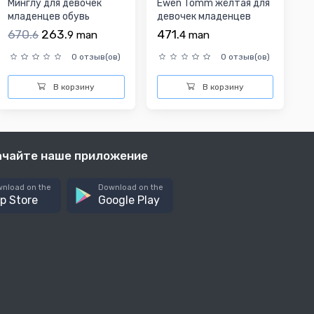
Минглу для девочек
Ewen Tomm жёлтая для
младенцев обувь
девочек младенцев
повседневная обувь
670.
263.
471.
6
9
man
4
man
0 отзыв(ов)
0 отзыв(ов)
В корзину
В корзину
ачайте наше приложение
nload on the
Download on the
p Store
Google Play