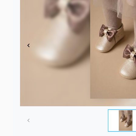
Item
1
of
4
Item