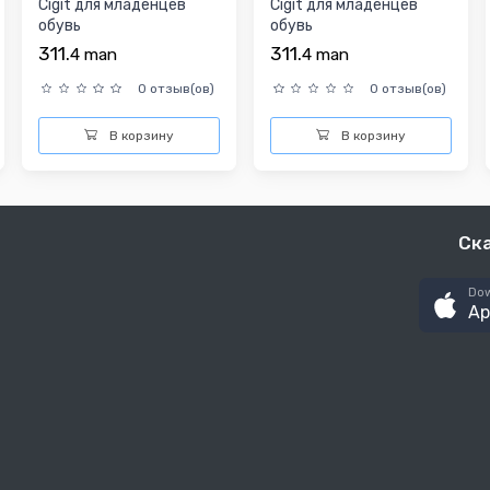
Cigit для младенцев
Cigit для младенцев
обувь
обувь
311.
311.
4
man
4
man
0 отзыв(ов)
0 отзыв(ов)
В корзину
В корзину
Ск
Dow
Ap