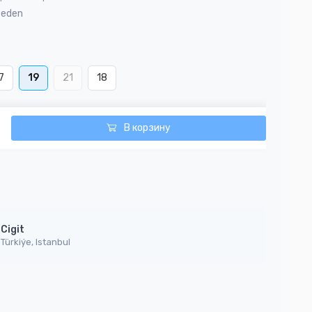
Beden
7
19
21
18
В корзину
Cigit
Türkiýe, Istanbul