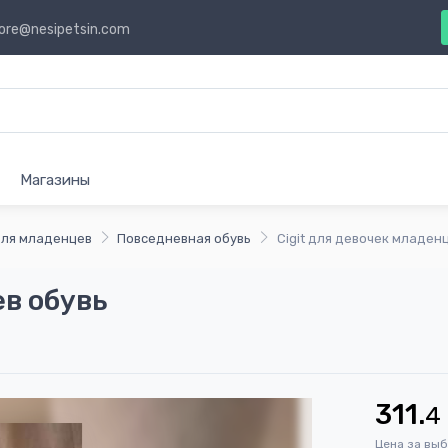
ore@nesipetsin.com
Магазины
ля младенцев
Повседневная обувь
Cigit для девочек младен
ев обувь
311.
4
Цена за вы