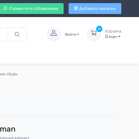
Разместить объявление
Добавить магазин
0
Корзина
Войти
0
man
цев обувь
man
бранный вариант