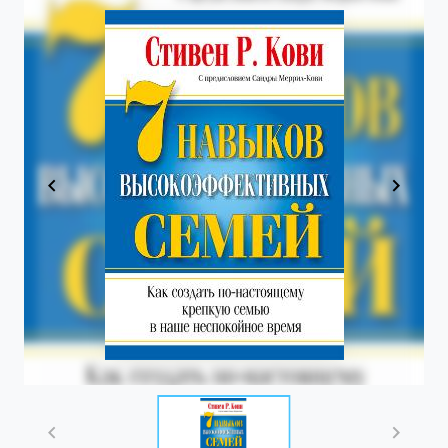
Item
1
of