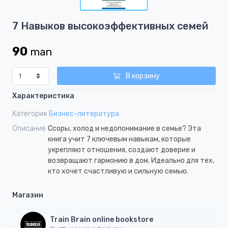
1
Item
7 Навыков высокоэффективных семей
1
of
90
man
1
В корзину
Характеристика
Категория
Бизнес-литература
Описание
Ссоры, холод и недопонимание в семье? Эта
книга учит 7 ключевым навыкам, которые
укрепляют отношения, создают доверие и
возвращают гармонию в дом. Идеально для тех,
кто хочет счастливую и сильную семью.
Магазин
Train Brain online bookstore