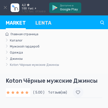
4,2
Доступно в
100 тыс.+
Google Play
1,92 тыс. отзыва
MARKET
LENTA
Главная страница
Каталог
Мужской гардероб
Одежда
Джинсы
Koton Чёрные мужские Джинсы
Koton Чёрные мужские Джинсы
( 5.00 )
1 отзыв(ов)