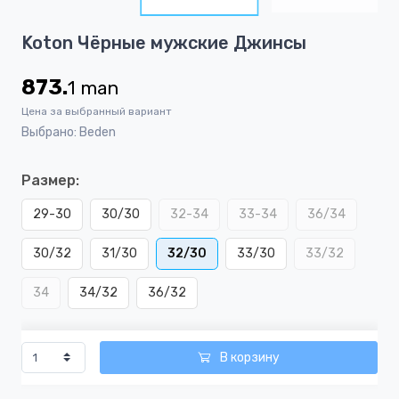
5
Item
Koton Чёрные мужские Джинсы
1
of
873.
1
man
5
Цена за выбранный вариант
Выбрано: Beden
Размер:
29-30
30/30
32-34
33-34
36/34
30/32
31/30
32/30
33/30
33/32
34
34/32
36/32
В корзину