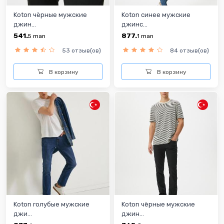
Koton чёрные мужские
Koton синее мужские
джин...
джинс...
541.
877.
5
man
1
man
53 отзыв(ов)
84 отзыв(ов)
В корзину
В корзину
Koton голубые мужские
Koton чёрныe мужские
джи...
джин...