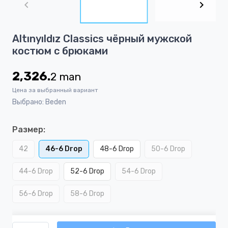
of
4
Item
Altınyıldız Classics чёрный мужской
1
костюм с брюками
of
4
2,326.
2
man
Цена за выбранный вариант
Выбрано: Beden
Размер:
42
46-6 Drop
48-6 Drop
50-6 Drop
44-6 Drop
52-6 Drop
54-6 Drop
56-6 Drop
58-6 Drop