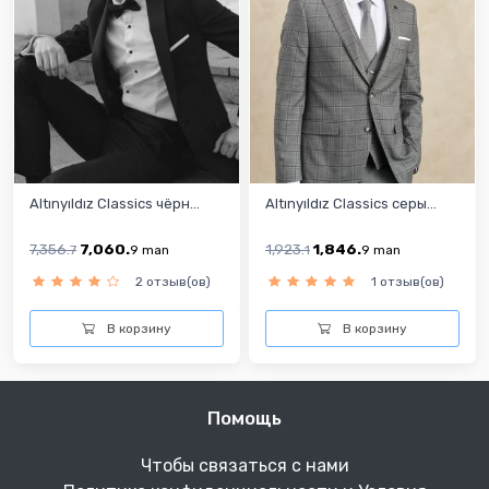
Altınyıldız Classics чёрн...
Altınyıldız Classics серы...
7,356.
7,060.
1,923.
1,846.
7
9
man
1
9
man
2 отзыв(ов)
1 отзыв(ов)
В корзину
В корзину
Помощь
Чтобы связаться с нами