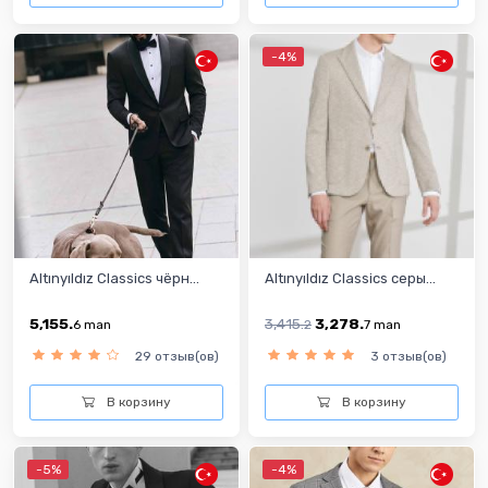
-4%
Altınyıldız Classics чёрн...
Altınyıldız Classics серы...
5,155.
3,415.
3,278.
6
man
2
7
man
29 отзыв(ов)
3 отзыв(ов)
В корзину
В корзину
-5%
-4%