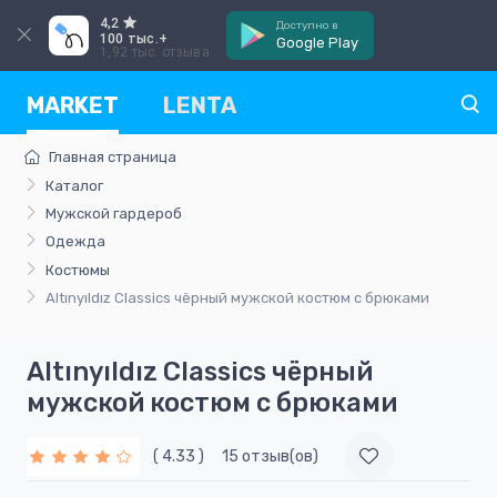
4,2
Доступно в
100 тыс.+
Google Play
1,92 тыс. отзыва
MARKET
LENTA
Главная страница
Каталог
Мужской гардероб
Одежда
Костюмы
Altınyıldız Classics чёрный мужской костюм с брюками
Altınyıldız Classics чёрный
мужской костюм с брюками
( 4.33 )
15 отзыв(ов)