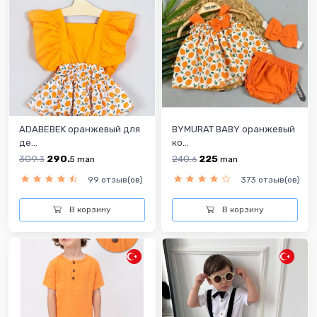
ADABEBEK оранжевый для
BYMURAT BABY оранжевый
де...
ко...
309.
290.
240.
225
3
5
man
6
man
99 отзыв(ов)
373 отзыв(ов)
В корзину
В корзину