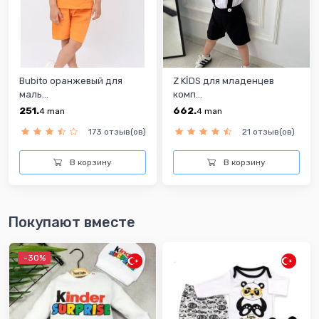
Bubito оранжевый для
Z KİDS для младенцев
маль...
комп...
251.
662.
4
man
4
man
173 отзыв(ов)
21 отзыв(ов)
В корзину
В корзину
Покупают вместе
-30%