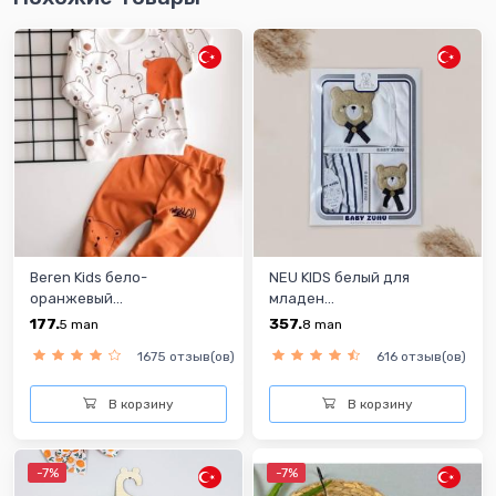
Beren Kids бело-
NEU KIDS белый для
оранжевый...
младен...
177.
357.
5
man
8
man
1675 отзыв(ов)
616 отзыв(ов)
В корзину
В корзину
-7%
-7%