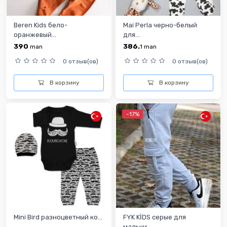
Beren Kids бело-
Mai Perla черно-белый
оранжевый...
для...
390
386.
man
1
man
0 отзыв(ов)
0 отзыв(ов)
В корзину
В корзину
-17%
Mini Bird разноцветный ко...
FYK KİDS серые для
мальчи...