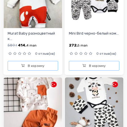
Murat Baby разноцветный
Mini Bird черно-белый ком...
к...
589.
414.
272.
1
4
man
5
man
0 отзыв(ов)
0 отзыв(ов)
В корзину
В корзину