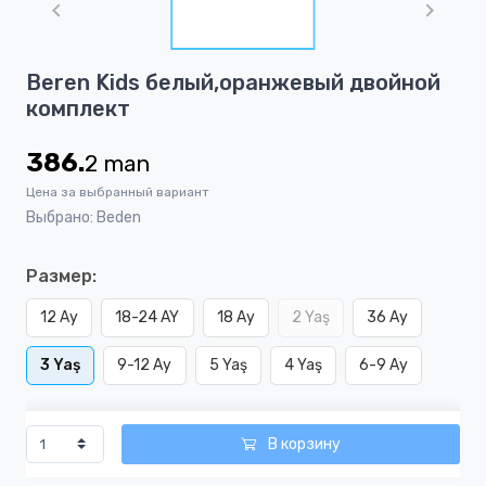
of
1
Item
Beren Kids белый,оранжевый двойной
1
комплект
of
1
386.
2
man
Цена за выбранный вариант
Выбрано: Beden
Размер:
12 Ay
18-24 AY
18 Ay
2 Yaş
36 Ay
3 Yaş
9-12 Ay
5 Yaş
4 Yaş
6-9 Ay
В корзину