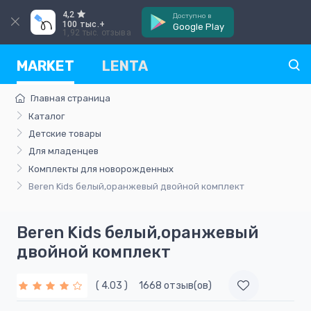
4,2
Доступно в
100 тыс.+
Google Play
1,92 тыс. отзыва
MARKET
LENTA
Главная страница
Каталог
Детские товары
Для младенцев
Комплекты для новорожденных
Beren Kids белый,оранжевый двойной комплект
Beren Kids белый,оранжевый
двойной комплект
( 4.03 )
1668 отзыв(ов)