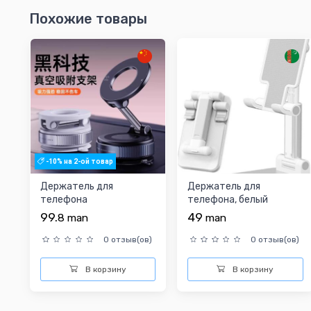
Похожие товары
-10% на 2-ой товар
Держатель для
Держатель для
телефона
телефона, белый
99.
49
8
man
man
0 отзыв(ов)
0 отзыв(ов)
В корзину
В корзину