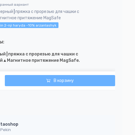
бранный вариант
Черный┃пряжка с прорезью для чашки с
гнитное притяжение MagSafe
in 2-nji haryda -10% arzanlashyk
ы:
ый┃пряжка с прорезью для чашки с
й▲Магнитное притяжение MagSafe.
В корзину
taoshop
Pekin