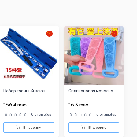
Набор гаечный ключ
Силиконовая мочалка
166.
16.
4
man
5
man
0 отзыв(ов)
0 отзыв(ов)
В корзину
В корзину