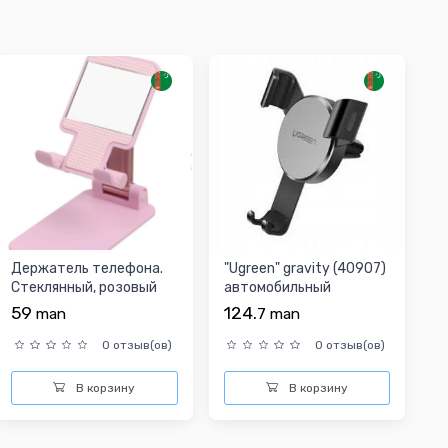
Держатель телефона.
"Ugreen" gravity (40907)
Стеклянный, розовый
автомобильный
держатель для
59
124.
man
7
man
телефон...
0 отзыв(ов)
0 отзыв(ов)
В корзину
В корзину