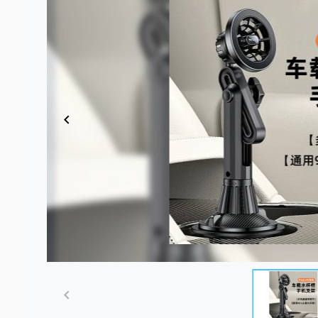
Item
1
of