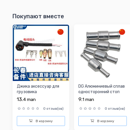
Покупают вместе
Джика аксессуар для
DG Алюминиевый сплав
грузовика
односторонний стоп
-клапан автомобильны...
13.
9.
4
man
1
man
0 отзыв(ов)
0 отзыв(ов)
В корзину
В корзину