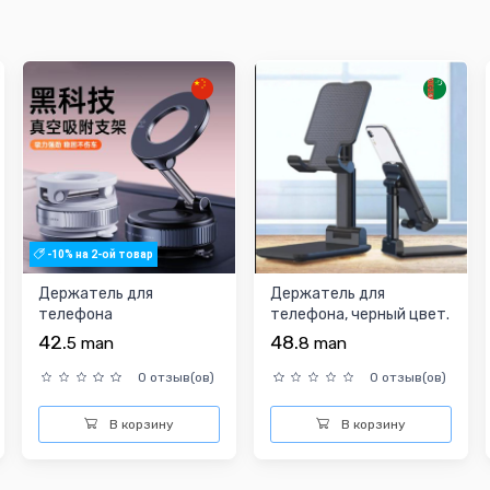
-10% на 2-ой товар
Держатель для
Держатель для
телефона
телефона, черный цвет.
42.
48.
5
man
8
man
0 отзыв(ов)
0 отзыв(ов)
В корзину
В корзину