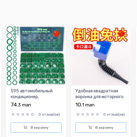
595 автомобильный
Удобная квадратная
кондиционер,
воронка для моторного
уплотнительное кольцо
масло
74.
10.
3
man
1
man
компрес...
0 отзыв(ов)
0 отзыв(ов)
В корзину
В корзину