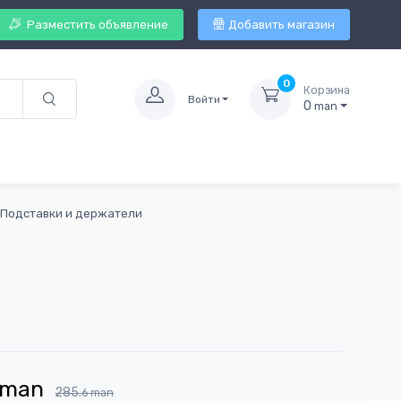
Разместить объявление
Добавить магазин
0
Корзина
Войти
0
man
Подставки и держатели
man
285.
6
man