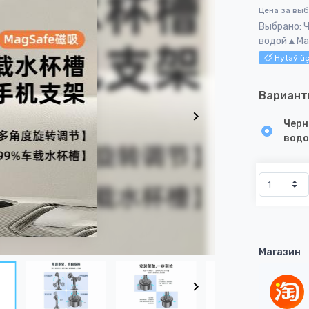
Цена за вы
Выбрано: 
водой▲Ма
Hytaý üç
Вариант
Черн
водо
Магазин