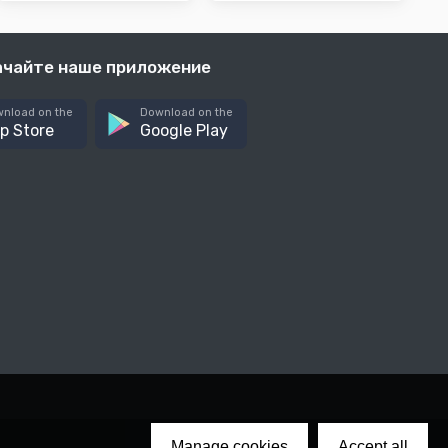
ачайте наше приложение
nload on the
Download on the
p Store
Google Play
Manage cookies
Accept all