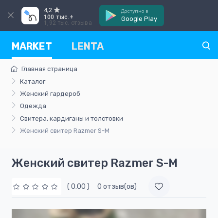
4,2
Доступно в
100 тыс.+
Google Play
1,92 тыс. отзыва
MARKET
LENTA
Главная страница
Каталог
Женский гардероб
Одежда
Свитера, кардиганы и толстовки
Женский свитер Razmer S-M
Женский свитер Razmer S-M
( 0.00 )
0 отзыв(ов)