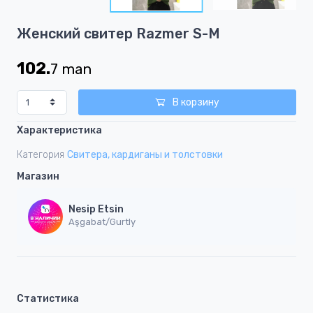
3
Item
Женский свитер Razmer S-M
1
of
102.
7
man
3
В корзину
Характеристика
Категория
Свитера, кардиганы и толстовки
Магазин
Nesip Etsin
Aşgabat/Gurtly
Статистика