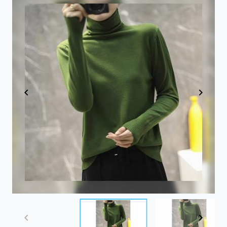
Item
1
of