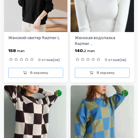
Женский свитер Razmer L
Женская водолазка
Razmer ...
158
140.
man
2
man
0 отзыв(ов)
0 отзыв(ов)
В корзину
В корзину