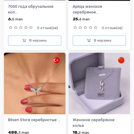
7000 года обручальное
Apliqa женское
кол...
серебряное...
6.
25.
5
man
6
man
0 отзыв(ов)
0 отзыв(ов)
В корзину
В корзину
Bilsen Store cеребристыe ...
Женское серебряное
колье
488.
18.
3
man
2
man