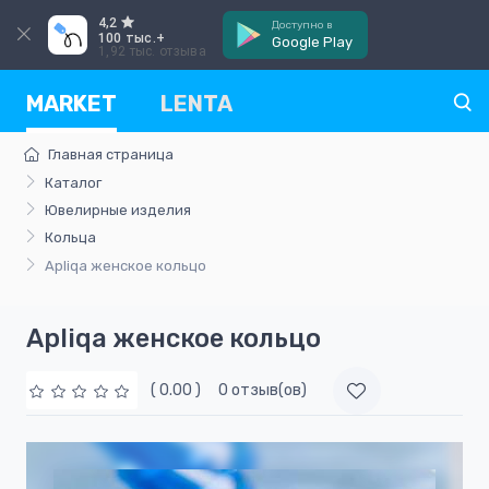
4,2
Доступно в
100 тыс.+
Google Play
1,92 тыс. отзыва
MARKET
LENTA
Главная страница
Каталог
Ювелирные изделия
Кольца
Apliqa женское кольцо
Apliqa женское кольцо
( 0.00 )
0 отзыв(ов)