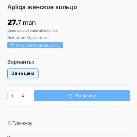
Item
Apliqa женское кольцо
1
of
27.
7
man
5
Цена за выбранный вариант
Выбрано: Одна цена
Hytaý üçin 2-nji haryda -...
Варианты:
Одна цена
В корзину
Гуанчжоу