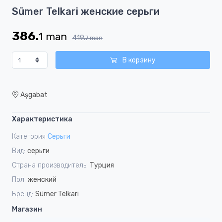
Item
Sümer Telkari женскиe серьги
1
of
386.
1
man
1
419.
7
man
В корзину
Aşgabat
Характеристика
Категория
Серьги
Вид:
серьги
Страна производитель:
Турция
Пол:
женский
Бренд:
Sümer Telkari
Магазин