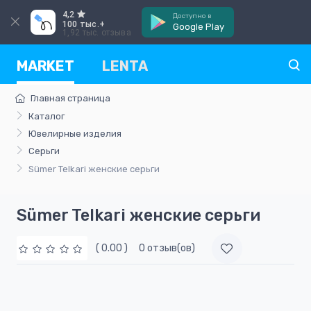
4,2
Доступно в
100 тыс.+
Google Play
1,92 тыс. отзыва
MARKET
LENTA
Главная страница
Каталог
Ювелирные изделия
Серьги
Sümer Telkari женскиe серьги
Sümer Telkari женскиe серьги
( 0.00 )
0 отзыв(ов)