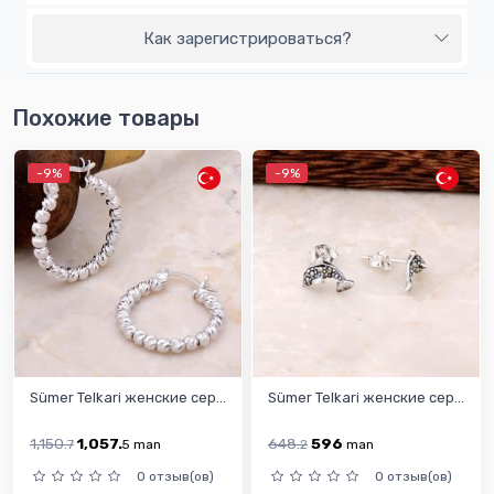
Как зарегистрироваться?
Похожие товары
-9%
-9%
Sümer Telkari женскиe сер...
Sümer Telkari женскиe сер...
1,150.
1,057.
648.
596
7
5
man
2
man
0 отзыв(ов)
0 отзыв(ов)