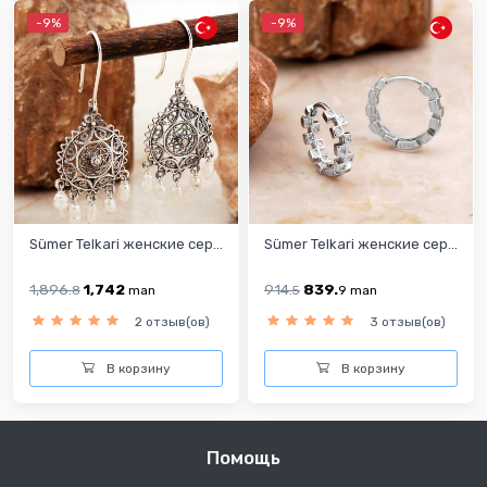
-9%
-9%
Sümer Telkari женские сер...
Sümer Telkari женские сер...
1,896.
1,742
914.
839.
8
man
5
9
man
2 отзыв(ов)
3 отзыв(ов)
В корзину
В корзину
Помощь