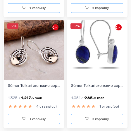
В корзину
В корзину
-9%
-9%
Sümer Telkari женские сер...
Sümer Telkari женские сер...
1,325.
1,217.
1,051.
965.
7
5
man
6
8
man
4 отзыв(ов)
1 отзыв(ов)
В корзину
В корзину