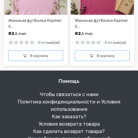
Женская футболка Razmer
Женская футболка Razmer
S...
S...
82.
82.
5
man
5
man
0 отзыв(ов)
0 отзыв(ов)
В корзину
В корзину
Помощь
Чтобы связаться с нами
Политика конфиденциальности и Условия
использования
Как заказать?
Условия возврата товара
Как сделать возврат товара?