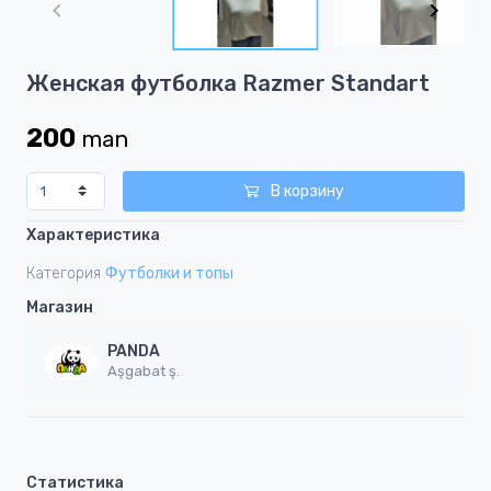
of
2
Item
Женская футболка Razmer Standart
1
of
200
man
2
В корзину
Характеристика
Категория
Футболки и топы
Магазин
PANDA
Aşgabat ş.
Статистика