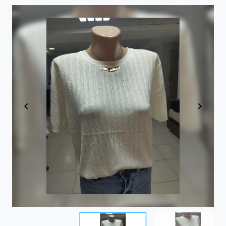
Item
1