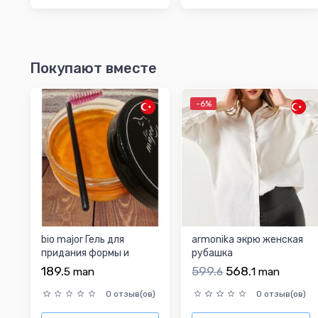
Покупают вместе
-6%
bio major Гель для
armonika экрю женская
придания формы и
рубашка
фиксации бровей 50 мл
189.
599.
568.
5
man
6
1
man
+ ...
0 отзыв(ов)
0 отзыв(ов)