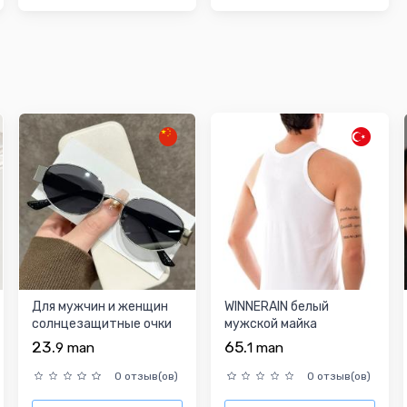
Для мужчин и женщин
WINNERAIN белый
солнцезащитные очки
мужской майка
23.
65.
9
man
1
man
0 отзыв(ов)
0 отзыв(ов)