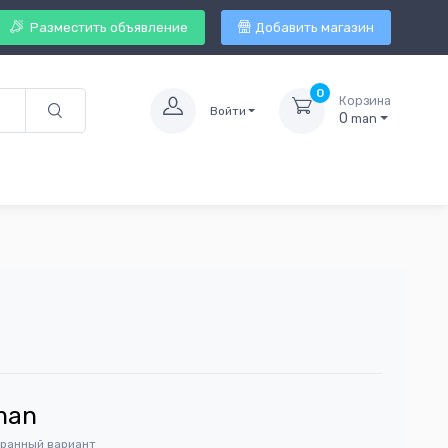
Разместить объявление
Добавить магазин
0
Корзина
Войти
0
man
man
бранный вариант