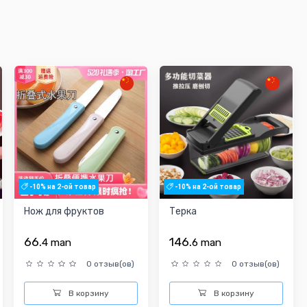
-10% на 2-ой товар
-10% на 2-ой товар
Нож для фруктов
Терка
66.
146.
4
man
6
man
0 отзыв(ов)
0 отзыв(ов)
В корзину
В корзину