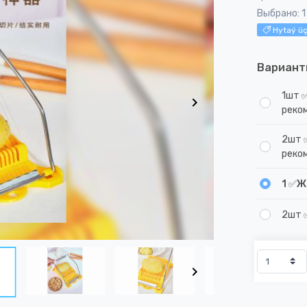
Выбрано: 
Hytaý üç
Вариант
1шт 
реко
2шт 
реко
1 ✅Ж
2шт 