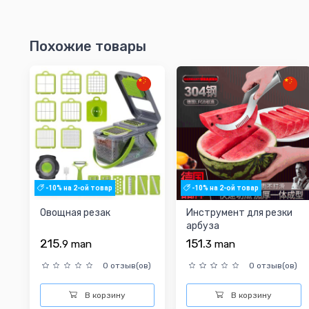
Похожие товары
-10% на 2-ой товар
-10% на 2-ой товар
Овощная резак
Инструмент для резки
арбуза
215.
151.
9
man
3
man
0 отзыв(ов)
0 отзыв(ов)
В корзину
В корзину