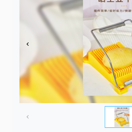
Item
1
of
5
Item