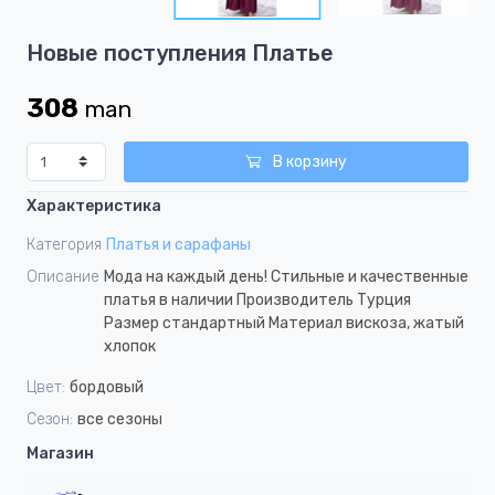
2
Item
Новые поступления Платье
1
of
308
man
2
В корзину
Характеристика
Категория
Платья и сарафаны
Описание
Мода на каждый день! Стильные и качественные
платья в наличии Производитель Турция
Размер стандартный Материал вискоза, жатый
хлопок
Цвет:
бордовый
Сезон:
все сезоны
Магазин