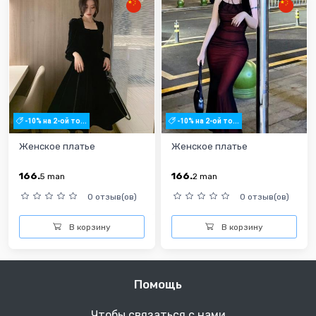
-10% на 2-ой то...
-10% на 2-ой то...
Женское платье
Женское платье
166.
166.
5
man
2
man
0 отзыв(ов)
0 отзыв(ов)
В корзину
В корзину
Помощь
Чтобы связаться с нами