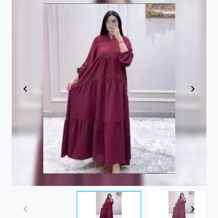
Item
1
of