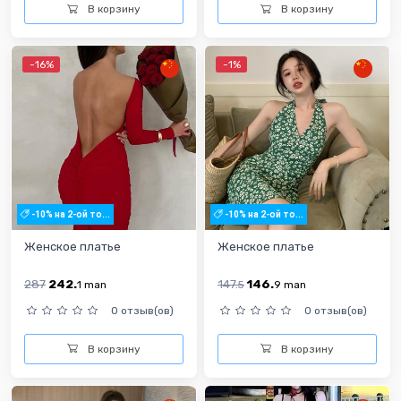
В корзину
В корзину
-16%
-1%
-10% на 2-ой то...
-10% на 2-ой то...
Женское платье
Женское платье
287
242.
147.
146.
1
man
5
9
man
0 отзыв(ов)
0 отзыв(ов)
В корзину
В корзину