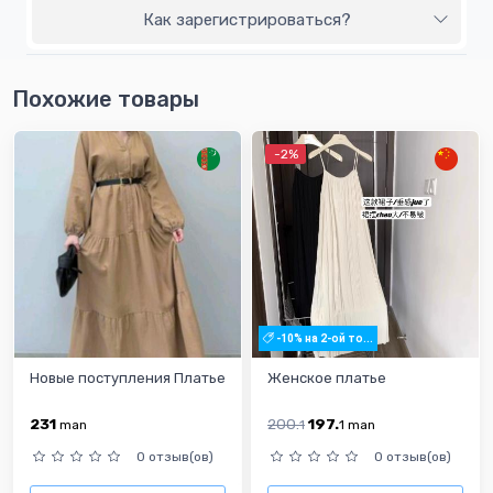
Как зарегистрироваться?
Похожие товары
-2%
-10% на 2-ой то...
Новые поступления Платье
Женское платье
231
200.
197.
man
1
1
man
0 отзыв(ов)
0 отзыв(ов)