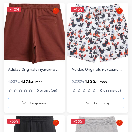
-40%
-46%
Adidas Originals мужские ...
Adidas Originals мужские ...
1,937.
1,176.
2,037.
1,100.
6
8
man
1
8
man
0 отзыв(ов)
0 отзыв(ов)
В корзину
В корзину
-66%
-35%