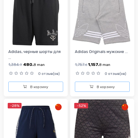
Adidas, черные шорты для
Adidas Originals мужские ...
...
1,384.
480.
1,757.
1,157.
9
8
man
6
8
man
0 отзыв(ов)
0 отзыв(ов)
В корзину
В корзину
-28%
-52%