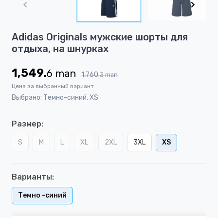
of
48
Item
Adidas Originals мужские шорты для
1
отдыха, на шнурках
of
48
1,549.
6
man
1,760.
3
man
Цена за выбранный вариант
Выбрано: Темно-синий, XS
Размер:
S
M
L
XL
2XL
3XL
XS
Варианты:
Темно -синий