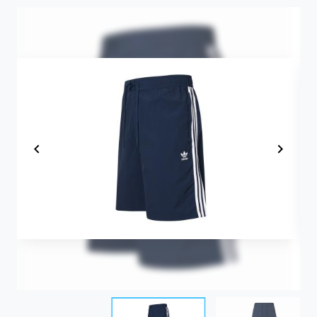
Item
1