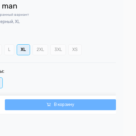
6
man
бранный вариант
Черный, XL
L
XL
2XL
3XL
XS
ы:
В корзину