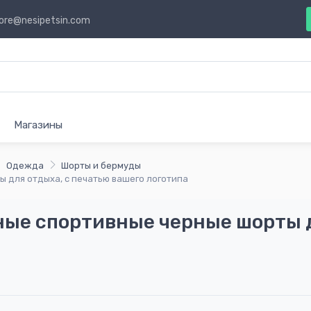
ore@nesipetsin.com
Магазины
Одежда
Шорты и бермуды
 для отдыха, с печатью вашего логотипа
ные спортивные черные шорты д