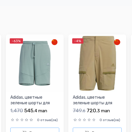
-63%
-4%
Adidas, цветные
Adidas, цветные
зеленые шорты для
зеленые шорты для
отдыха, с печатью
отдыха, с печатью
1,470
545.
749.
720.
4
man
6
3
man
вашего л...
вашего л...
0 отзыв(ов)
0 отзыв(ов)