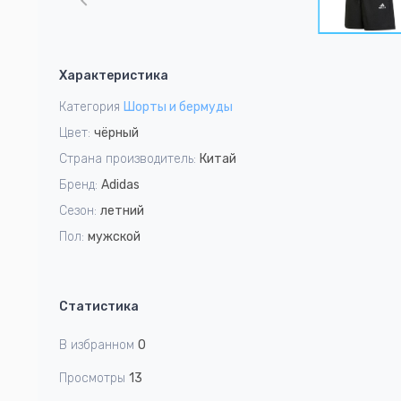
of
15
Item
1
Характеристика
of
15
Категория
Шорты и бермуды
Цвет:
чёрный
Страна производитель:
Китай
Бренд:
Adidas
Сезон:
летний
Пол:
мужской
Статистика
В избранном
0
Просмотры
13