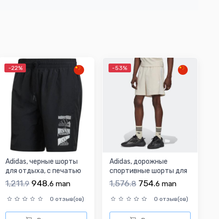
-22%
-53%
Adidas, черные шорты
Adidas, дорожные
для отдыха, с печатью
спортивные шорты для
вашего логотипа
отдыха, с печатью
1,211.
948.
1,576.
754.
9
6
man
8
6
man
ваше...
0 отзыв(ов)
0 отзыв(ов)