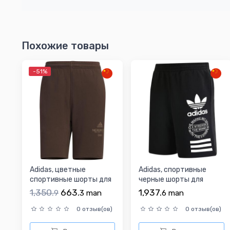
Похожие товары
-51%
Adidas, цветные
Adidas, спортивные
спортивные шорты для
черные шорты для
отдыха, с печатью
отдыха, с печатью
1,350.
663.
1,937.
9
3
man
6
man
вашег...
вашего...
0 отзыв(ов)
0 отзыв(ов)