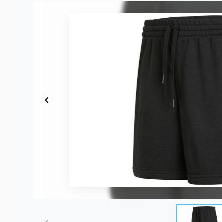
Item
1