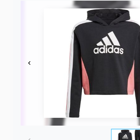
Item
1