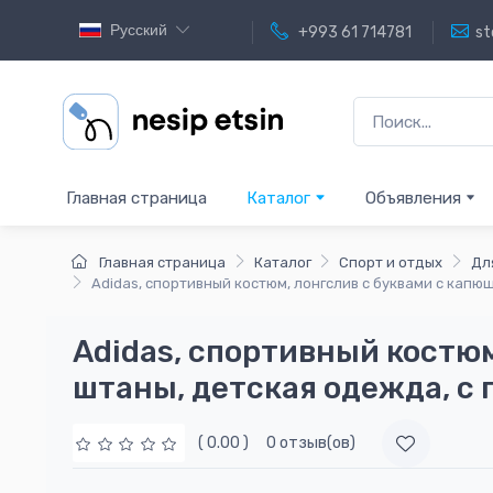
Русский
+993 61 714781
st
Главная страница
Каталог
Объявления
Главная страница
Каталог
Спорт и отдых
Дл
Adidas, спортивный костюм, лонгслив с буквами с капю
Adidas, спортивный костюм
штаны, детская одежда, с 
( 0.00 )
0 отзыв(ов)