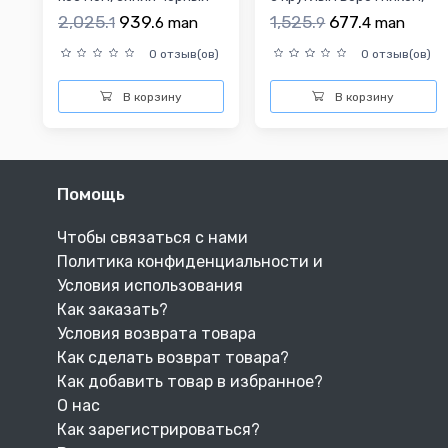
детский лонгслив с б...
штаны, детский...
2,025.
939.
1,525.
677.
1
6
man
9
4
man
0 отзыв(ов)
0 отзыв(ов)
В корзину
В корзину
Помощь
Чтобы связаться с нами
Политика конфиденциальности и
Условия использования
Как заказать?
Условия возврата товара
Как сделать возврат товара?
Как добавить товар в избранное?
О нас
Как зарегистрироваться?