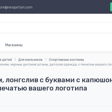
ore@nesipetsin.com
Магазины
я детей
Для мальчиков
Спортивные костюмы
шоном, черные детские штаны, детская одежда, с печатью вашего л
, лонгслив с буквами с капюшо
печатью вашего логотипа