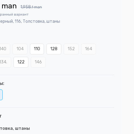
man
1,958.
1
man
бранный вариант
ерный, 116, Толстовка, штаны
140
104
110
128
152
164
134.
122
146
ы:
т
товка, штаны