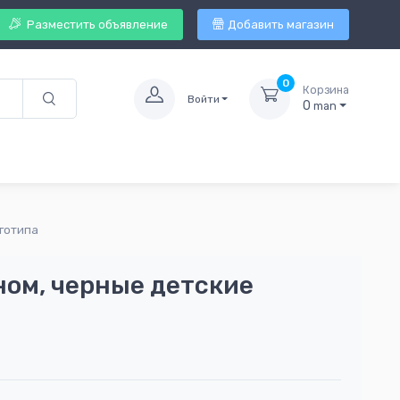
Разместить объявление
Добавить магазин
0
Корзина
Войти
0
man
оготипа
ном, черные детские