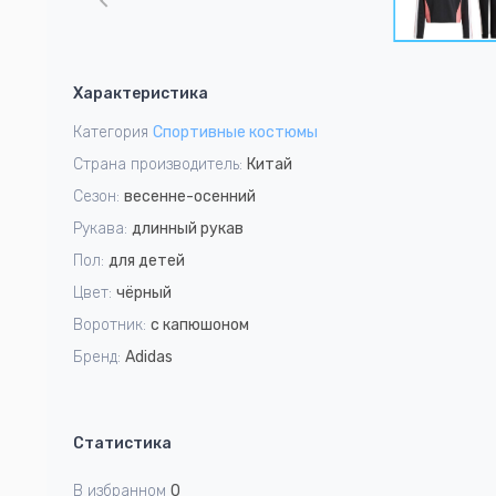
of
10
Item
1
Характеристика
of
10
Категория
Спортивные костюмы
Страна производитель:
Китай
Сезон:
весенне-осенний
Рукава:
длинный рукав
Пол:
для детей
Цвет:
чёрный
Воротник:
с капюшоном
Бренд:
Adidas
Статистика
В избранном
0