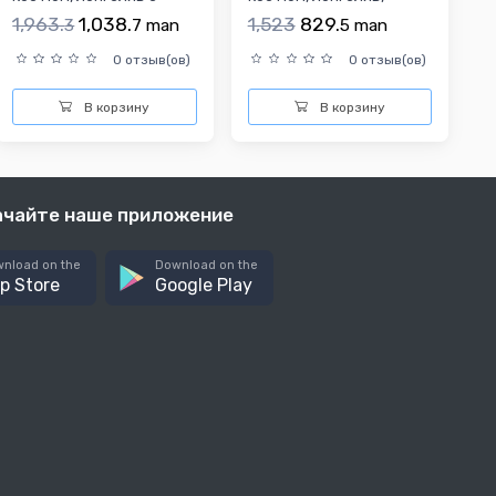
круглым воротником,
зеленые детские
1,963.
1,038.
1,523
829.
3
7
man
5
man
цв...
штаны, ...
0 отзыв(ов)
0 отзыв(ов)
В корзину
В корзину
ачайте наше приложение
nload on the
Download on the
p Store
Google Play