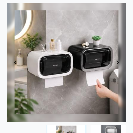
Item
1