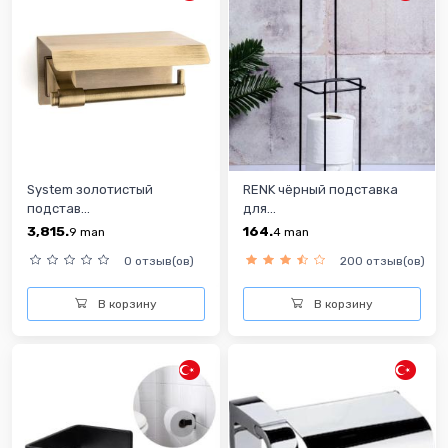
System золотистый
RENK чёрный подставка
подстав...
для...
3,815.
164.
9
man
4
man
0 отзыв(ов)
200 отзыв(ов)
В корзину
В корзину