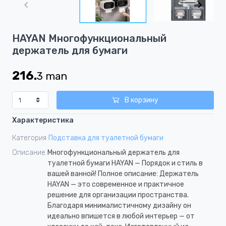
of
4
Item
HAYAN Многофункциональный
1
держатель для бумаги
of
4
216.
3
man
В корзину
Характеристика
Категория
Подставка для туалетной бумаги
Описание
Многофункциональный держатель для
туалетной бумаги HAYAN — Порядок и стиль в
вашей ванной! Полное описание: Держатель
HAYAN — это современное и практичное
решение для организации пространства.
Благодаря минималистичному дизайну он
идеально впишется в любой интерьер — от