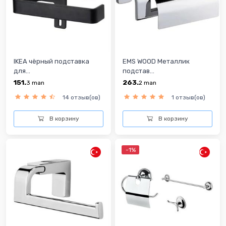
IKEA чёрный подставка
EMS WOOD Металлик
для...
подстав...
151.
263.
3
man
2
man
14 отзыв(ов)
1 отзыв(ов)
В корзину
В корзину
-1%