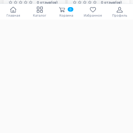
0 отзыв(ов)
0 отзыв(ов)
0
В корзину
В корзину
Главная
Каталог
Корзина
Избранное
Профиль
Помощь
Чтобы связаться с нами
Политика конфиденциальности и Условия
использования
Как заказать?
Условия возврата товара
Как сделать возврат товара?
Как добавить товар в избранное?
О нас
Как зарегистрироваться?
Вакансии
Как выбрать размер?