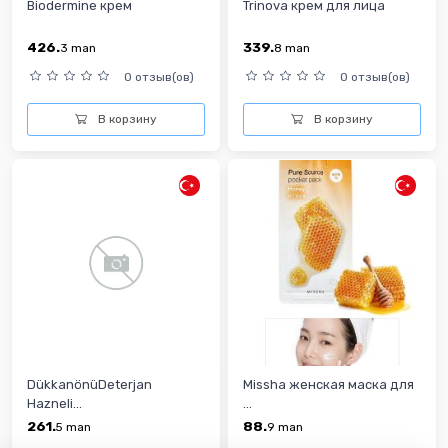
Biodermine крем
Trinova крем для лица
426.
339.
3
man
8
man
0 отзыв(ов)
0 отзыв(ов)
В корзину
В корзину
DükkanönüDeterjan
Missha женская маска для
Hazneli...
...
261.
88.
5
man
9
man