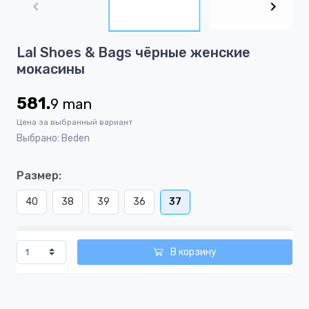
of
2
Item
Lal Shoes & Bags чёрные женские
1
мокасины
of
2
581.
9
man
Цена за выбранный вариант
Выбрано: Beden
Размер:
40
38
39
36
37
В корзину