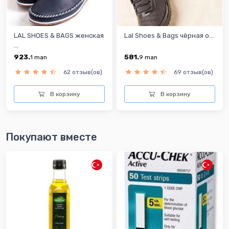
LAL SHOES & BAGS женская
Lal Shoes & Bags чёрная о...
...
923.
581.
1
man
9
man
62 отзыв(ов)
69 отзыв(ов)
В корзину
В корзину
Покупают вместе