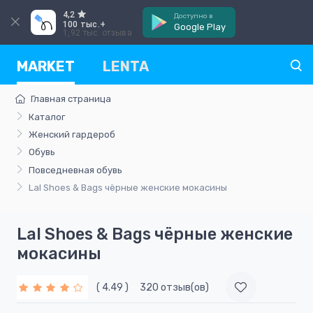
4,2
Доступно в
100 тыс.+
Google Play
1,92 тыс. отзыва
MARKET
LENTA
Главная страница
Каталог
Женский гардероб
Обувь
Повседневная обувь
Lal Shoes & Bags чёрные женские мокасины
Lal Shoes & Bags чёрные женские
мокасины
( 4.49 )
320 отзыв(ов)