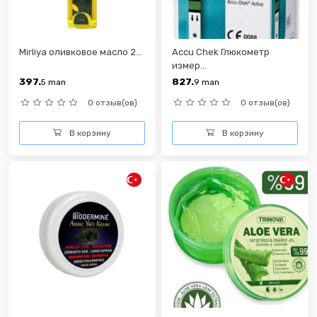
Mirliya оливковое масло 2...
Accu Chek Глюкометр
измер...
397.
827.
5
man
9
man
0 отзыв(ов)
0 отзыв(ов)
В корзину
В корзину