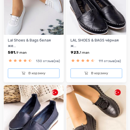
Lal Shoes & Bags белая
LAL SHOES & BAGS чёрная
же...
ж...
581.
923.
9
man
1
man
130 отзыв(ов)
111 отзыв(ов)
В корзину
В корзину