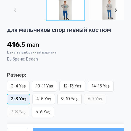
1
of
6
Item
для мальчиков спортивный костюм
1
of
416.
5
man
6
Цена за выбранный вариант
Выбрано: Beden
Размер:
3-4 Yaş
10-11 Yaş
12-13 Yaş
14-15 Yaş
2-3 Yaş
4-5 Yaş
9-10 Yaş
6-7 Yaş
7-8 Yaş
5-6 Yaş