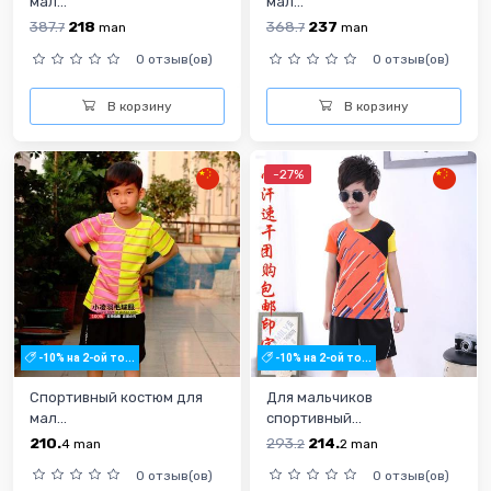
мал...
мал...
387.
218
368.
237
7
man
7
man
0 отзыв(ов)
0 отзыв(ов)
В корзину
В корзину
-27%
-10% на 2-ой то...
-10% на 2-ой то...
Спортивный костюм для
Для мальчиков
мал...
спортивный...
210.
293.
214.
4
man
2
2
man
0 отзыв(ов)
0 отзыв(ов)