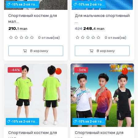
-10% на 2-ой то...
-10% на 2-ой то...
Спортивный костюм для
Для мальчиков спортивный
мал...
...
210.
424
248.
1
man
4
man
0 отзыв(ов)
0 отзыв(ов)
В корзину
В корзину
-44%
-36%
-10% на 2-ой то...
-10% на 2-ой то...
Спортивный костюм для
Спортивный костюм для